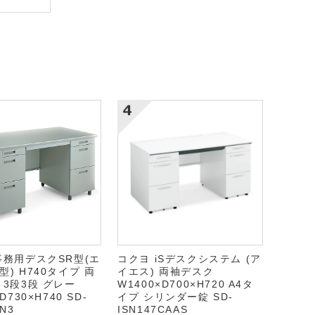
事務用デスクSR型(エ
コクヨ iSデスクシステム (ア
) H740タイプ 両
イエス) 両袖デスク
 3段3段 グレー
W1400×D700×H720 A4タ
D730×H740 SD-
イプ シリンダー錠 SD-
N3
ISN147CAAS