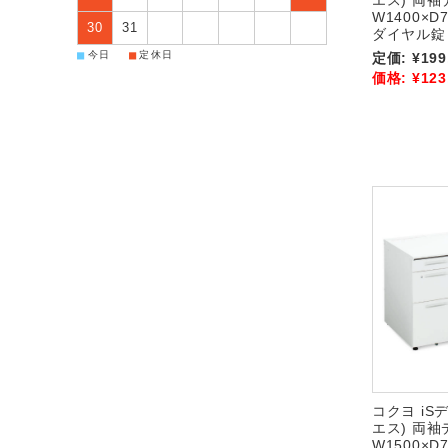
エス) 両袖
W1400×D
30
31
ダイヤル錠 S
■
■
今日
定休日
定価:
¥199
価格:
¥123
コクヨ iS
エス) 両袖
W1500×D