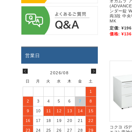
オカムラ 
(ADVANC
ンダー錠 W1
両3段 中央
MK
定価:
¥196
価格:
¥136
2026/08
日
月
火
水
木
金
土
1
2
3
4
5
6
7
8
9
10
11
12
13
14
15
16
17
18
19
20
21
22
コクヨ iS
23
24
25
26
27
28
29