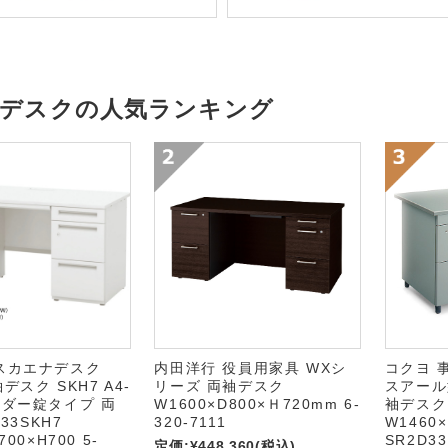
袖デスクの人気ランキング
スカエナデスク
内田洋行 役員用家具 WXシ
コクヨ 
袖デスク SKH7 A4-
リーズ 両袖デスク
スアール型
ンダー錠タイプ 両
W1600×D800×Ｈ720mm 6-
袖デスク
-33SKH7
320-7111
W1460×
700×H700 5-
SR2D33
定価:
¥448,360
(税込)