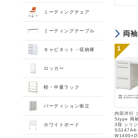
ミーティングチェア
ミーティングテーブル
両
キャビネット・収納庫
ロッカー
軽・中量ラック
パーティション衝立
内田洋行 
Stype 両
ホワイトボード
3段 シリ
SS147A4
W1400×D