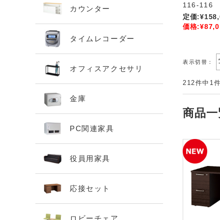
116-116
カウンター
定価:
¥158
価格:
¥87,0
タイムレコーダー
表示切替：
オフィスアクセサリ
212件中1
金庫
商品一
PC関連家具
役員用家具
応接セット
ロビーチェア