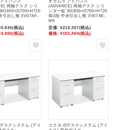
 アドバンス
オカムラ アドバンス
NCE) 両袖デスク シリ
(ADVANCE) 両袖デスク シリ
1600×D700×H720
ンダー錠 W1800×D700×H720
央引出し無 3V07AF-
両3段 中央引出し無 3V07AE-
MK
05,634
(税込)
定価:
¥219,307
(税込)
43,000
(税込)
価格:
¥152,460
(税込)
Sデスクシステム (アイ
コクヨ iSデスクシステム (アイ