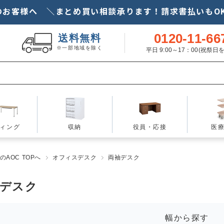
のお客様へ ＼まとめ買い相談承ります！請求書払いもOK
0120-11-66
送料無料
※一部地域を除く
平日 9:00～17：00(祝祭
ィング
収納
役員・応接
医
AOC TOPへ
オフィスデスク
両袖デスク
袖デスク
幅から探す