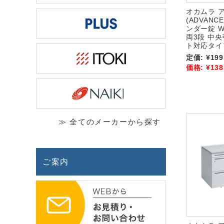
オカムラ 
(ADVANC
ンダー錠 W1
両3段 中
ト対応タイプ
定価:
¥199
価格:
¥138
≫ 全てのメーカーから探す
ご案内