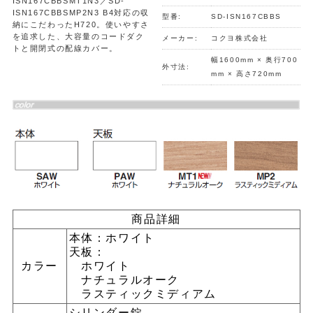
ISN167CBBSMT1N3／SD-
ISN167CBBSMP2N3 B4対応の収
型番:
SD-ISN167CBBS
納にこだわったH720。使いやすさ
を追求した、大容量のコードダク
メーカー:
コクヨ株式会社
トと開閉式の配線カバー。
幅1600mm × 奥行700
外寸法:
mm × 高さ720mm
商品詳細
本体：ホワイト
天板：
カラー
ホワイト
ナチュラルオーク
ラスティックミディアム
シリンダー錠