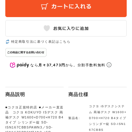
特定商取引法に基づく表記はこちら
なら
月々37,473円
から。分割手数料無料
商品説明
商品仕様
コクヨ iSデスクシステ
■コクヨ正規特約店 ■メーカー直送
品 コクヨ KOKUYO ISデスク 両
ム 両袖デスク W1600×
袖デスク W1600×D700×H720 B4
製品名:
D700×H720 B4タイプ
タイプ シリンダー錠 SD-
シリンダー錠 SD-ISN1
ISN167CBBSPAWN3／SD-
67CBBS