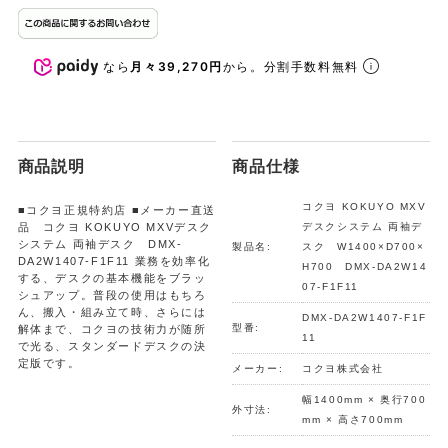
なら
月々39,270円
から。分割手数料無料
商品説明
商品仕様
コクヨ KOKUYO MXV
■コクヨ正規特約店 ■メーカー直送
品 コクヨ KOKUYO MXVデスク
デスクシステム 両袖デ
システム 両袖デスク DMX-
製品名:
スク W1400×D700×
DA2W1407-F1F11 業務を効率化
H700 DMX-DA2W14
する、デスクの基本機能をブラッ
07-F1F11
シュアップ。普段の使用はもちろ
ん、搬入・組み立て時、さらには
DMX-DA2W1407-F1F
型番:
解体まで、コクヨの技術力が随所
11
で光る、スタンダードデスクの決
定版です。
メーカー:
コクヨ株式会社
幅1400mm × 奥行700
外寸法:
mm × 高さ700mm