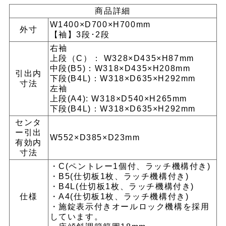
商品詳細
W1400×D700×H700mm
外寸
【袖】3段･2段
右袖
上段（C）： W328×D435×H87mm
中段(B5)：W318×D435×H208mm
引出内
下段(B4L)：W318×D635×H292mm
寸法
左袖
上段(A4): W318×D540×H265mm
下段(B4L)：W318×D635×H292mm
センタ
ー引出
W552×D385×D23mm
有効内
寸法
・C(ペントレー1個付、ラッチ機構付き)
・B5(仕切板1枚、ラッチ機構付き)
・B4L(仕切板1枚、ラッチ機構付き)
仕様
・A4(仕切板1枚、ラッチ機構付き)
・施錠表示付きオールロック機構を採用
しています。