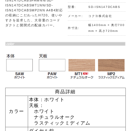
ISN147DCABSPAWNN/SD-
ISN147DCABSMT1NN/SD-
型番:
SD-ISN147DCABS
ISN147DCABSMP2NN A4B4対応
の収納にこだわったH720。使いや
メーカー:
コクヨ株式会社
すさを追求した、大容量のコード
ダクトと開閉式の配線カバー。
幅1400mm × 奥行700
外寸法:
mm × 高さ720mm
商品詳細
本体：ホワイト
天板：
カラー
ホワイト
ナチュラルオーク
ラスティックミディアム
ダイヤル錠