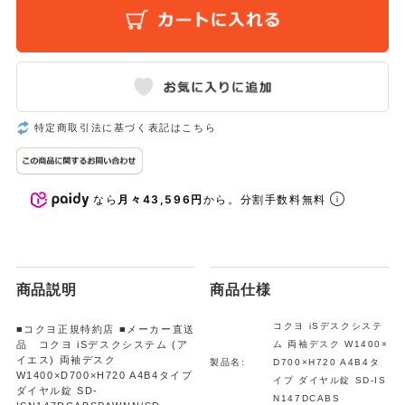
特定商取引法に基づく表記はこちら
なら
月々43,596円
から。分割手数料無料
商品説明
商品仕様
コクヨ iSデスクシステ
■コクヨ正規特約店 ■メーカー直送
品 コクヨ iSデスクシステム (ア
ム 両袖デスク W1400×
イエス) 両袖デスク
製品名:
D700×H720 A4B4タ
W1400×D700×H720 A4B4タイプ
イプ ダイヤル錠 SD-IS
ダイヤル錠 SD-
N147DCABS