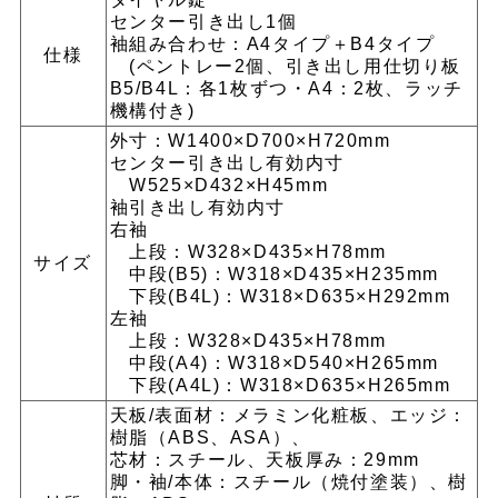
センター引き出し1個
袖組み合わせ：A4タイプ＋B4タイプ
仕様
(ペントレー2個、引き出し用仕切り板
B5/B4L：各1枚ずつ・A4：2枚、ラッチ
機構付き)
外寸：W1400×D700×H720mm
センター引き出し有効内寸
W525×D432×H45mm
袖引き出し有効内寸
右袖
上段：W328×D435×H78mm
サイズ
中段(B5)：W318×D435×H235mm
下段(B4L)：W318×D635×H292mm
左袖
上段：W328×D435×H78mm
中段(A4)：W318×D540×H265mm
下段(A4L)：W318×D635×H265mm
天板/表面材：メラミン化粧板、エッジ：
樹脂（ABS、ASA）、
芯材：スチール、天板厚み：29mm
脚・袖/本体：スチール（焼付塗装）、樹