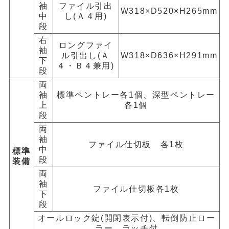
袖
ファイル引出
W318×D520×H265mm
中
し(Ａ４用)
段
右
ロングファイ
袖
ル引出し(Ａ
W318×D636×H291mm
下
４・Ｂ４兼用)
段
両
袖
標準ペントレー各1個、深型ペントレー
上
各1個
段
両
袖
ファイル仕切板 各1枚
中
標準
段
装備
両
袖
ファイル仕切板各1枚
下
段
オールロック錠(開閉表示付)、転倒防止ロー
ラー、ラッチ付