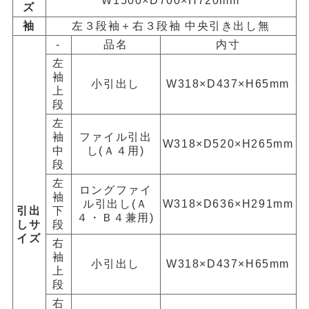
W1500×D700×H720mm
ズ
袖
左３段袖＋右３段袖 中央引き出し無
-
品名
内寸
左
袖
小引出し
W318×D437×H65mm
上
段
左
袖
ファイル引出
W318×D520×H265mm
中
し(Ａ４用)
段
左
ロングファイ
袖
ル引出し(Ａ
W318×D636×H291mm
引出
下
４・Ｂ４兼用)
しサ
段
イズ
右
袖
小引出し
W318×D437×H65mm
上
段
右