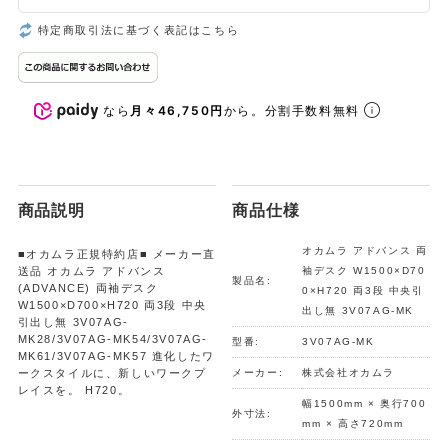
特定商取引法に基づく表記はこちら
なら
月々46,750円
から。分割手数料無料
商品説明
商品仕様
オカムラ アドバンス 両
■オカムラ正規特約店■ メーカー直
送品 オカムラ アドバンス
袖デスク W1500×D70
製品名:
(ADVANCE) 両袖デスク
0×H720 両3段 中央引
W1500×D700×H720 両3段 中央
出し無 3V07AG-MK
引出し無 3V07AG-
MK28/3V07AG-MK54/3V07AG-
型番:
3V07AG-MK
MK61/3V07AG-MK57 進化したワ
ークスタイルに、新しいワークプ
メーカー:
株式会社オカムラ
レイスを。 H720。
幅1500mm × 奥行700
外寸法:
mm × 高さ720mm