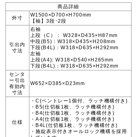
商品詳細
W1500×D700×H700mm
外寸
【袖】3段･2段
右袖
上段（C）： W328×D435×H87mm
中段(B5)：W318×D435×H208mm
引出内
下段(B4L)：W318×D635×H292mm
寸法
左袖
上段(A4): W318×D540×H265mm
下段(B4L)：W318×D635×H292mm
センタ
ー引出
W652×D385×D23mm
有効内
寸法
・C(ペントレー1個付、ラッチ機構付き)
・B5(仕切板1枚、ラッチ機構付き)
・B4(仕切板1枚、ラッチ機構付き)
・A4(仕切板1枚、ラッチ機構付き)
仕様
・B4L(仕切板1枚、ラッチ機構付き)
・施錠表示付きオールロック機構を採用