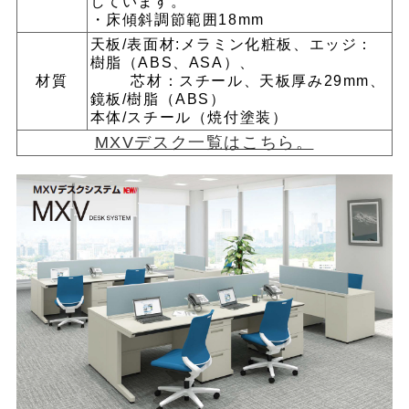
しています。
・床傾斜調節範囲18mm
天板/表面材:メラミン化粧板、エッジ：
樹脂（ABS、ASA）、
材質
芯材：スチール、天板厚み29mm、
鏡板/樹脂（ABS）
本体/スチール（焼付塗装）
MXVデスク一覧はこちら。