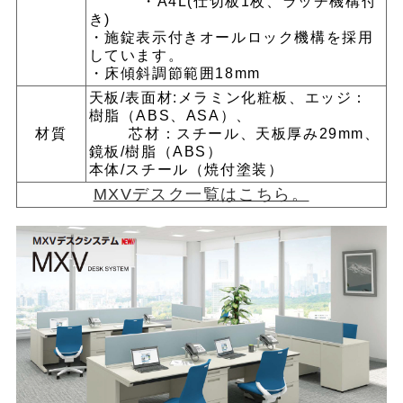
・A4L(仕切板1枚、ラッチ機構付
き)
・施錠表示付きオールロック機構を採用
しています。
・床傾斜調節範囲18mm
天板/表面材:メラミン化粧板、エッジ：
樹脂（ABS、ASA）、
材質
芯材：スチール、天板厚み29mm、
鏡板/樹脂（ABS）
本体/スチール（焼付塗装）
MXVデスク一覧はこちら。