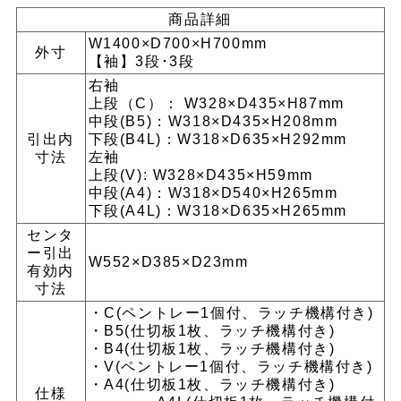
商品詳細
W1400×D700×H700mm
外寸
【袖】3段･3段
右袖
上段（C）： W328×D435×H87mm
中段(B5)：W318×D435×H208mm
引出内
下段(B4L)：W318×D635×H292mm
寸法
左袖
上段(V): W328×D435×H59mm
中段(A4)：W318×D540×H265mm
下段(A4L)：W318×D635×H265mm
センタ
ー引出
W552×D385×D23mm
有効内
寸法
・C(ペントレー1個付、ラッチ機構付き)
・B5(仕切板1枚、ラッチ機構付き)
・B4(仕切板1枚、ラッチ機構付き)
・V(ペントレー1個付、ラッチ機構付き)
・A4(仕切板1枚、ラッチ機構付き)
仕様