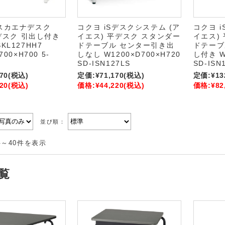
スカエナデスク
コクヨ iSデスクシステム (ア
コクヨ 
平デスク 引出し付き
イエス) 平デスク スタンダー
イエス)
KL127HH7
ドテーブル センター引き出
ドテーブ
700×H700 5-
しなし W1200×D700×H720
し付き W
SD-ISN127LS
SD-ISN
70
(税込)
定価:
¥71,170
(税込)
定価:
¥13
20
(税込)
価格:
¥44,220
(税込)
価格:
¥82
並び順：
件～40件を表示
覧