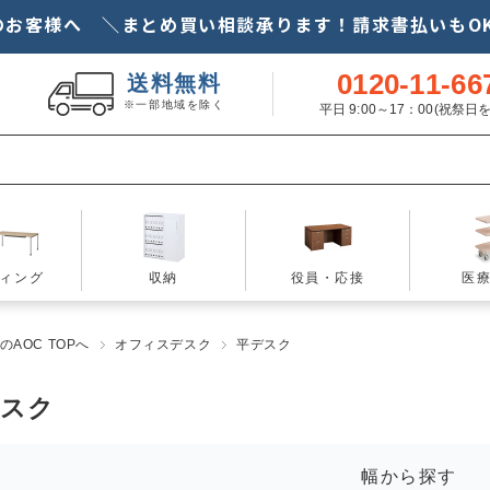
のお客様へ ＼まとめ買い相談承ります！請求書払いもOK
0120-11-66
送料無料
※一部地域を除く
平日 9:00～17：00(祝祭
ィング
収納
役員・応接
医
AOC TOPへ
オフィスデスク
平デスク
デスク
幅から探す