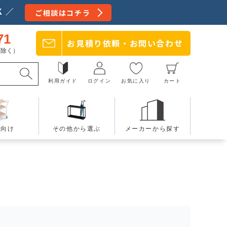
 ／
ご相談はコチラ
71
お見積り依頼・
お問い合わせ
日を除く）
利用ガイド
ログイン
お気に入り
カート
療向け
その他から選ぶ
メーカーから探す