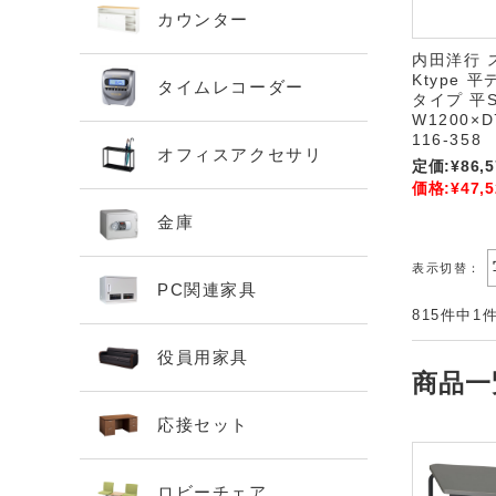
カウンター
内田洋行 
Ktype 
タイムレコーダー
タイプ 平S
W1200×D
116-358
オフィスアクセサリ
定価:
¥86,5
価格:
¥47,5
金庫
表示切替：
PC関連家具
815件中1
役員用家具
商品一
応接セット
ロビーチェア