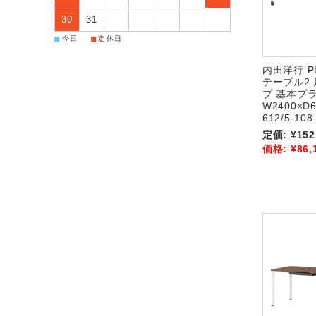
30
31
■
■
今日
定休日
内田洋行 PL
テーブル2
プ 基本プ
W2400×D6
612/5-108
定価:
¥152
価格:
¥86,