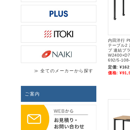
内田洋行 PL
テーブル2
プ 連結プ
W2400×D7
692/5-108
定価:
¥162
≫ 全てのメーカーから探す
価格:
¥91,
ご案内