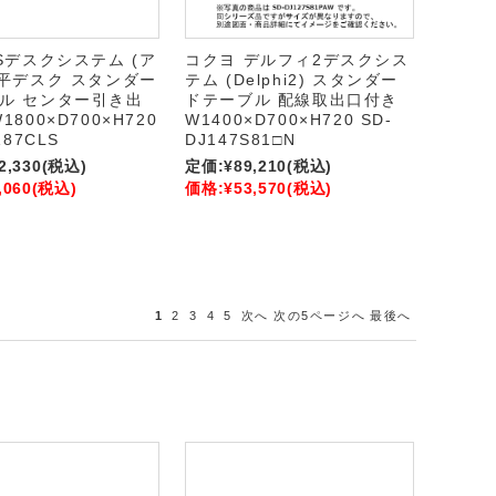
iSデスクシステム (ア
コクヨ デルフィ2デスクシス
 平デスク スタンダー
テム (Delphi2) スタンダー
ル センター引き出
ドテーブル 配線取出口付き
1800×D700×H720
W1400×D700×H720 SD-
187CLS
DJ147S81□N
2,330
(税込)
定価:
¥89,210
(税込)
,060
(税込)
価格:
¥53,570
(税込)
1
2
3
4
5
次へ
次の5ページへ
最後へ