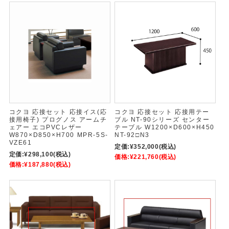
コクヨ 応接セット 応接イス(応
コクヨ 応接セット 応接用テー
接用椅子) プログノス アームチ
ブル NT-90シリーズ センター
ェアー エコPVCレザー
テーブル W1200×D600×H450
W870×D850×H700 MPR-5S-
NT-92□N3
VZE61
定価:
¥352,000
(税込)
定価:
¥298,100
(税込)
価格:
¥221,760
(税込)
価格:
¥187,880
(税込)