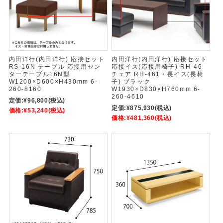
内田洋行(内田洋行) 応接セット
内田洋行(内田洋行) 応接セット
RS-16N テーブル 応接用セン
応接イス(応接用椅子) RH-46
ターテーブル16N型
チェア RH-461・長イス(長椅
W1200×D600×H430mm 6-
子) ブラック
260-8160
W1930×D830×H760mm 6-
260-4610
定価:
¥96,800
(税込)
定価:
¥875,930
(税込)
価格:
¥53,240
(税込)
価格:
¥481,360
(税込)