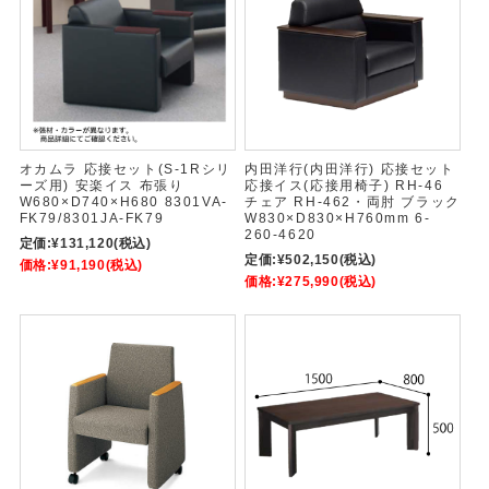
オカムラ 応接セット(S-1Rシリ
内田洋行(内田洋行) 応接セット
ーズ用) 安楽イス 布張り
応接イス(応接用椅子) RH-46
W680×D740×H680 8301VA-
チェア RH-462・両肘 ブラック
FK79/8301JA-FK79
W830×D830×H760mm 6-
260-4620
定価:
¥131,120
(税込)
定価:
¥502,150
(税込)
価格:
¥91,190
(税込)
価格:
¥275,990
(税込)