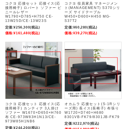
コクヨ 応接セット 応接イス(応
コクヨ 役員家具 マネージメン
接用椅子) ロバート ソファー ビ
ト(MANAGEMENT) S370シリ
ニールレザー
ーズ サイドテーブル
W1790×D785×H750 CE-
W450×D600×H450 MG-
13W25D/CE-13W23S
S37T2
定価:
¥256,300
(税込)
定価:
¥60,280
(税込)
価格:
¥161,480
(税込)
価格:
¥39,270
(税込)
コクヨ 応接セット 応接イス(応
オカムラ 応接セット(S-1Rシリ
接用椅子) カンティナ 3人掛け
ーズ用) 長イス(長椅子) 布張り
ソファー W1670×D650×H760
W1720×D740×H680
布 CE-973W83H1N13/CE-
8301VB-FK79/8301JB-FK79
973W85H1NB6
定価:
¥222,970
(税込)
定価:
¥244,200
(税込)