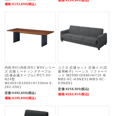
価格:
¥154,990
(税込)
価格:
¥153,890
(税込)
内田洋行(内田洋行) MXVシリー
コクヨ 応接セット 応接イス(応
ズ 応接ミーティングテーブル
接用椅子) ベーシス ソファーベ
(応接会議テーブル) RCT-XV-
ッド W2090×D890×H715 布
N24型
MBS-6C-HSNE51/MBS-6C-
W2400×D1000×H720mm 6-
HSNE61
292-0501
定価:
¥258,500
(税込)
定価:
¥492,800
(税込)
価格:
¥162,910
(税込)
価格:
¥285,890
(税込)