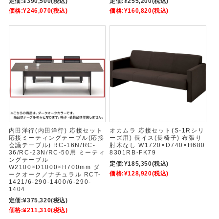
定価:
¥390,500
(税込)
定価:
¥255,200
(税込)
価格:
¥246,070
(税込)
価格:
¥160,820
(税込)
内田洋行(内田洋行) 応接セット
オカムラ 応接セット(S-1Rシリ
応接ミーティングテーブル(応接
ーズ用) 長イス(長椅子) 布張り
会議テーブル) RC-16N/RC-
肘木なし W1720×D740×H680
36/RC-23N/RC-50用 ミーティ
8301RB-FK79
ングテーブル
定価:
¥185,350
(税込)
W2100×D1000×H700mm ダ
価格:
¥128,920
(税込)
ークオーク／ナチュラル RCT-
1421/6-290-1400/6-290-
1404
定価:
¥375,320
(税込)
価格:
¥211,310
(税込)