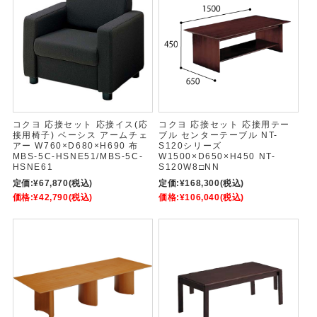
コクヨ 応接セット 応接イス(応
コクヨ 応接セット 応接用テー
接用椅子) ベーシス アームチェ
ブル センターテーブル NT-
アー W760×D680×H690 布
S120シリーズ
MBS-5C-HSNE51/MBS-5C-
W1500×D650×H450 NT-
HSNE61
S120W8□NN
定価:
¥67,870
(税込)
定価:
¥168,300
(税込)
価格:
¥42,790
(税込)
価格:
¥106,040
(税込)