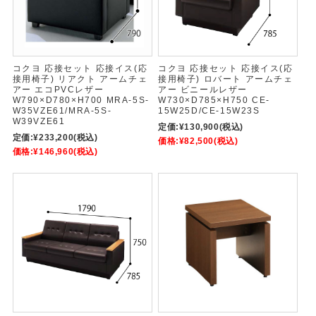
コクヨ 応接セット 応接イス(応
コクヨ 応接セット 応接イス(応
接用椅子) リアクト アームチェ
接用椅子) ロバート アームチェ
アー エコPVCレザー
アー ビニールレザー
W790×D780×H700 MRA-5S-
W730×D785×H750 CE-
W35VZE61/MRA-5S-
15W25D/CE-15W23S
W39VZE61
定価:
¥130,900
(税込)
定価:
¥233,200
(税込)
価格:
¥82,500
(税込)
価格:
¥146,960
(税込)