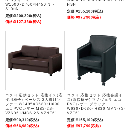
S10シリーズ
W630×D630×H825 MMN-7C-
W1500×D700×H450 NT-
HSN
S10□N
定価:
¥155,100
(税込)
定価:
¥200,200
(税込)
価格:
¥97,790
(税込)
価格:
¥127,380
(税込)
コクヨ 応接セット 応接イス(応
コクヨ 応接セット 応接会議イ
接用椅子) ベーシス 2人掛けソ
ス(応接椅子) マノヴェラ エコ
ファー W1495×D680×H690
PVCレザー ブラック
エコPVCレザー MBS-2S-
W630×D630×H830 MMN-7S-
VZN061/MBS-2S-VZNE61
VZE61
定価:
¥90,310
(税込)
定価:
¥155,100
(税込)
価格:
¥56,980
(税込)
価格:
¥97,790
(税込)