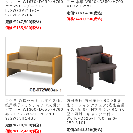
ソファー W1670×D650×H760
アー 本革 W910×D850×H700
エコPVCレザー CE-
MFR-5L-□□1
973W83VZ11/CE-
定価:
¥763,400
(税込)
973W85VZE6
価格:
¥481,030
(税込)
定価:
¥247,500
(税込)
価格:
¥155,980
(税込)
コクヨ 応接セット 応接イス(応
内田洋行(内田洋行) RC-80 応
接用椅子) カンティナ 2人掛け
接ミーティングチェア(応接会議
ソファー W1300×D650×H760
イス) 革張り Nブラウン RC-80
布 CE-972W83H1N13/CE-
型・両肘（キャスター付）
972W85H1NB6
W640×D625×H780mm 6-
250-8101
定価:
¥210,100
(税込)
定価:
¥548,350
(税込)
価格:
¥132,440
(税込)