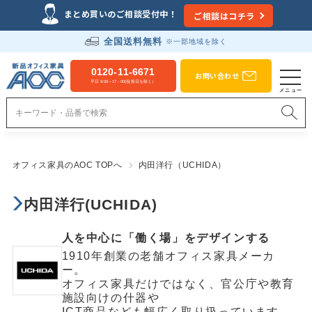
まとめ買いのご相談受付中！
ご相談はコチラ
全国送料無料
※一部地域を除く
0120-11-6671
お問い合わせ
平日 9:00～17：00(祝祭日を除く）
オフィス家具のAOC TOPへ
内田洋行（UCHIDA）
内田洋行(UCHIDA)
人を中心に「働く場」をデザインする
1910年創業の老舗オフィス家具メーカ
ー。
オフィス家具だけではなく、官公庁や教育
施設向けの什器や
ICT商品なども幅広く取り扱っています。