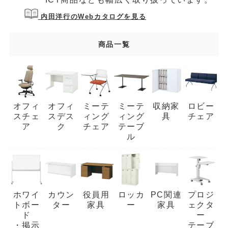
内田洋行のWebカタログを見る
商品一覧
オフィ
オフィ
ミーテ
ミーテ
収納家
ロビー
スチェ
スデス
ィング
ィング
具
チェア
ア
ク
チェア
テーブ
ル
ホワイ
カウン
役員用
ロッカ
PC関連
プロジ
トボー
ター
家具
ー
家具
ェクタ
ド
ー
・掲示
テーブ