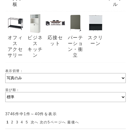
板
ル
オフィ
ビジネ
応接セ
パーテ
スクリ
ス
ス
ット
ーショ
ーン
アクセ
キッチ
ン・衝
サリー
ン
立
表示切替：
並び順：
3746件中1件～40件を表示
1
2
3
4
5
次へ
次の5ページへ
最後へ