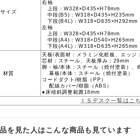
右袖
上段：W328×D435×H78mm
サイズ
中段(B5)：W318×D435×H235mm
下段(B4L)：W318×D635×H292mm
左袖
上段：W328×D435×H78mm
中段(A4)：W318×D540×H265mm
下段(A4L)：W318×D635×H265mm
天板/表面材：メラミン化粧板、エッジ：
芯材：スチール、天板厚み：29mm
脚・袖/本体：スチール（焼付塗装）、樹
材質
幕板/本体：スチール（焼付塗装）
コードダクト/樹脂（PP）
配線カバー/樹脂（ABS）
●床傾斜調整範囲18mm
ＩＳデスク一覧はこ
品を見た人はこんな商品も見ています