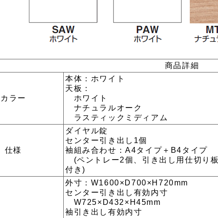
商品詳細
本体：ホワイト
天板：
カラー
ホワイト
ナチュラルオーク
ラスティックミディアム
ダイヤル錠
センター引き出し1個
仕様
袖組み合わせ：A4タイプ＋B4タイプ
(ペントレー2個、引き出し用仕切り板 
付き)
外寸：W1600×D700×H720mm
センター引き出し有効内寸
W725×D432×H45mm
袖引き出し有効内寸