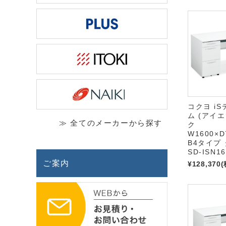
コクヨ i
ム (アイ
≫ 全てのメーカーから探す
ク
W1600×D
B4タイプ
SD-ISN1
ご案内
¥128,370
(