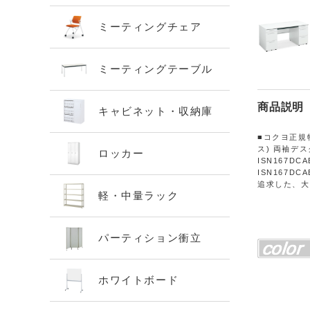
ミーティングチェア
ミーティングテーブル
商品説明
キャビネット・収納庫
■コクヨ正規
ス) 両袖デスク
ロッカー
ISN167DCA
ISN167D
追求した、大
軽・中量ラック
パーティション衝立
ホワイトボード