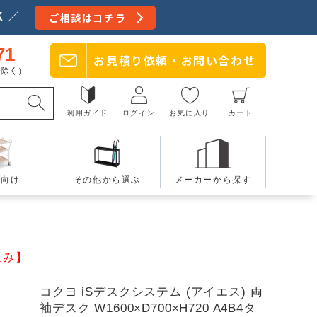
 ／
ご相談はコチラ
71
お見積り依頼・
お問い合わせ
日を除く）
利用ガイド
ログイン
お気に入り
カート
療向け
その他から選ぶ
メーカーから探す
込み】
コクヨ iSデスクシステム (アイエス) 両
袖デスク W1600×D700×H720 A4B4タ