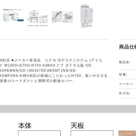
商品仕
特約店 ■メーカー直送品 コクヨ iSデスクシステム (アイエ
製品名:
 W1600×D700×H720 A4B4タイプ ダイヤル錠 SD-
BSPAWNN/SD-ISN167DCABSMT1NN/SD-
型番:
CABSMP2NN A4B4対応の収納にこだわったH720。使いやすさを
容量のコードダクトと開閉式の配線カバー。
メーカー:
外寸法: