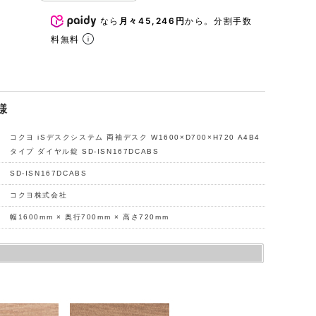
なら
月々45,246円
から。分割手数
料無料
様
コクヨ iSデスクシステム 両袖デスク W1600×D700×H720 A4B4
タイプ ダイヤル錠 SD-ISN167DCABS
SD-ISN167DCABS
コクヨ株式会社
幅1600mm × 奥行700mm × 高さ720mm