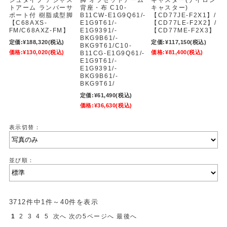
シュタイプ アジャス
脚 オフセットアーム
キャスター(ナイロン
トアーム ランバーサ
背座・布 C10-
キャスター)
ポート付 樹脂成型脚
B11CW-E1G9Q61/-
【CD77JE-F2X1】/
【C68AXS-
E1G9T61/-
【CD77LE-F2X2】/
FM/C68AXZ-FM】
E1G9391/-
【CD77ME-F2X3】
BKG9B61/-
定価:
¥188,320
(税込)
定価:
¥117,150
(税込)
BKG9T61/C10-
価格:
¥130,020
(税込)
価格:
¥81,400
(税込)
B11CG-E1G9Q61/-
E1G9T61/-
E1G9391/-
BKG9B61/-
BKG9T61/
定価:
¥61,490
(税込)
価格:
¥36,630
(税込)
表示切替：
並び順：
3712件中1件～40件を表示
1
2
3
4
5
次へ
次の5ページへ
最後へ