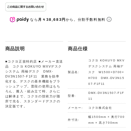
なら
月々38,683円
から。分割手数料無料
商品説明
商品仕様
コクヨ KOKUYO MXV
■コクヨ正規特約店 ■メーカー直送
品 コクヨ KOKUYO MXVデスク
デスクシステム 両袖デ
システム 両袖デスク DMX-
製品名:
スク W1500×D700×
DV3N1507-F1F11 業務を効率
H700 DMX-DV3N15
化する、デスクの基本機能をブラ
07-F1F11
ッシュアップ。普段の使用はもち
ろん、搬入・組み立て時、さらに
DMX-DV3N1507-F1F
型番:
は解体まで、コクヨの技術力が随
11
所で光る、スタンダードデスクの
決定版です。
メーカー:
コクヨ株式会社
幅1500mm × 奥行700
外寸法:
mm × 高さ700mm