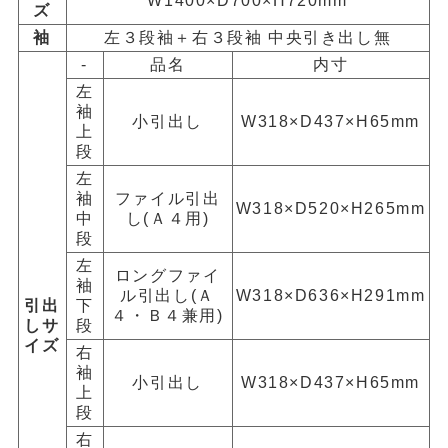
W1400×D700×H720mm
ズ
袖
左３段袖＋右３段袖 中央引き出し無
-
品名
内寸
左
袖
小引出し
W318×D437×H65mm
上
段
左
袖
ファイル引出
W318×D520×H265mm
中
し(Ａ４用)
段
左
ロングファイ
袖
ル引出し(Ａ
W318×D636×H291mm
引出
下
４・Ｂ４兼用)
しサ
段
イズ
右
袖
小引出し
W318×D437×H65mm
上
段
右