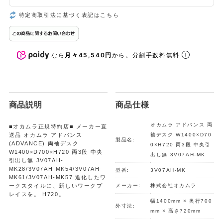
特定商取引法に基づく表記はこちら
なら
月々45,540円
から。分割手数料無料
商品説明
商品仕様
オカムラ アドバンス 両
■オカムラ正規特約店■ メーカー直
送品 オカムラ アドバンス
袖デスク W1400×D70
製品名:
(ADVANCE) 両袖デスク
0×H720 両3段 中央引
W1400×D700×H720 両3段 中央
出し無 3V07AH-MK
引出し無 3V07AH-
MK28/3V07AH-MK54/3V07AH-
型番:
3V07AH-MK
MK61/3V07AH-MK57 進化したワ
ークスタイルに、新しいワークプ
メーカー:
株式会社オカムラ
レイスを。 H720。
幅1400mm × 奥行700
外寸法:
mm × 高さ720mm