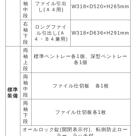
袖
ファイル引出
W318×D520×H265mm
中
し(Ａ４用)
段
右
ロングファイ
袖
ル引出し(Ａ
W318×D636×H291mm
下
４・Ｂ４兼用)
段
両
袖
標準ペントレー各1個、深型ペントレー
上
各1個
段
両
袖
ファイル仕切板 各1枚
中
標準
段
装備
両
袖
ファイル仕切板各1枚
下
段
オールロック錠(開閉表示付)、転倒防止ロー
ラー、ラッチ付