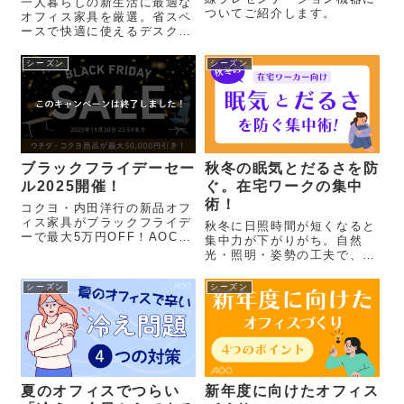
一人暮らしの新生活に最適な
ついてご紹介します。
オフィス家具を厳選。省スペ
ースで快適に使えるデスクと
チェアの選び方を紹介しま
す。
シーズン
シーズン
ブラックフライデーセー
秋冬の眠気とだるさを防
ル2025開催！
ぐ。在宅ワークの集中
術！
コクヨ・内田洋行の新品オフ
ィス家具がブラックフライデ
秋冬に日照時間が短くなると
ーで最大5万円OFF！AOC限
集中力が下がりがち。自然
定クーポンで、11月だけの特
光・照明・姿勢の工夫で、在
別価格。
宅ワークでも快適に働ける環
境を整えられる！
シーズン
シーズン
夏のオフィスでつらい
新年度に向けたオフィス