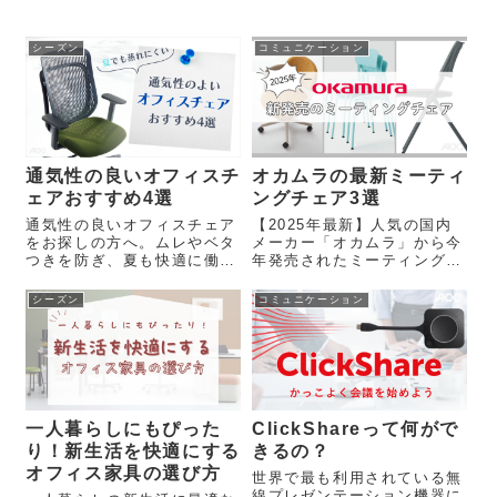
シーズン
コミュニケーション
通気性の良いオフィスチ
オカムラの最新ミーティ
ェアおすすめ4選
ングチェア3選
通気性の良いオフィスチェア
【2025年最新】人気の国内
をお探しの方へ。ムレやベタ
メーカー「オカムラ」から今
つきを防ぎ、夏も快適に働け
年発売されたミーティングチ
るおすすめチェア4選をまと
ェアの特徴やおすすめポイン
めました！
トをご紹介します。
シーズン
コミュニケーション
一人暮らしにもぴった
ClickShareって何がで
り！新生活を快適にする
きるの？
オフィス家具の選び方
世界で最も利用されている無
線プレゼンテーション機器に