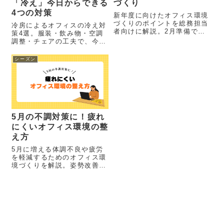
「冷え」今日からできる
づくり
4つの対策
新年度に向けたオフィス環境
づくりのポイントを総務担当
冷房によるオフィスの冷え対
者向けに解説。2月準備で在
策4選。服装・飲み物・空調
庫切れ・納期遅延を回避し、
調整・チェアの工夫で、今日
家具選びをスムーズに。
から快適に。
シーズン
5月の不調対策に！疲れ
にくいオフィス環境の整
え方
5月に増える体調不良や疲労
を軽減するためのオフィス環
境づくりを解説。姿勢改善や
昇降デスクの活用など、疲れ
にくい働き方のポイントとお
すすめ家具を紹介します。