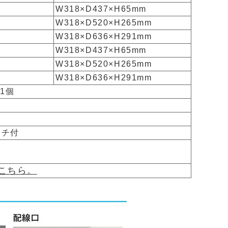
W318×D437×H65mm
W318×D520×H265mm
W318×D636×H291mm
W318×D437×H65mm
W318×D520×H265mm
W318×D636×H291mm
1個
ッチ付
こちら。