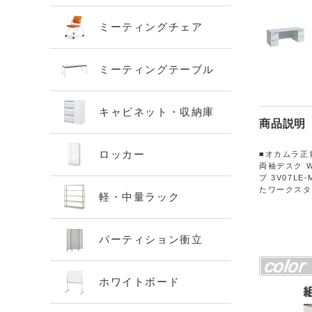
ミーティングチェア
ミーティングテーブル
キャビネット・収納庫
商品説明
ロッカー
■オカムラ正規
両袖デスク W
プ 3V07LE-
たワークスタ
軽・中量ラック
パーティション衝立
ホワイトボード