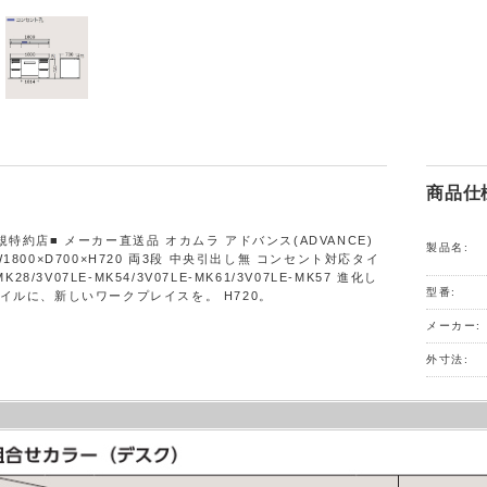
商品仕
特約店■ メーカー直送品 オカムラ アドバンス(ADVANCE)
製品名:
1800×D700×H720 両3段 中央引出し無 コンセント対応タイ
MK28/3V07LE-MK54/3V07LE-MK61/3V07LE-MK57 進化し
型番:
イルに、新しいワークプレイスを。 H720。
メーカー:
外寸法: