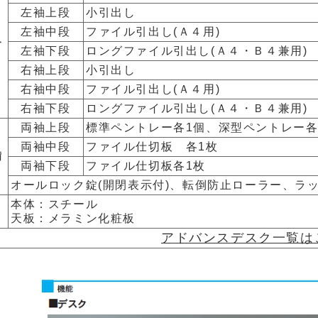
左袖上段
小引出し
左袖中段
ファイル引出し(Ａ４用)
サ
左袖下段
ロングファイル引出し(Ａ４・Ｂ４兼用)
右袖上段
小引出し
右袖中段
ファイル引出し(Ａ４用)
右袖下段
ロングファイル引出し(Ａ４・Ｂ４兼用)
両袖上段
標準ペントレー各1個、深型ペントレー各
両袖中段
ファイル仕切板 各1枚
備
両袖下段
ファイル仕切板各1枚
オールロック錠(開閉表示付)、転倒防止ローラー、ラ
本体：スチール
天板：メラミン化粧板
アドバンスデスク一覧は