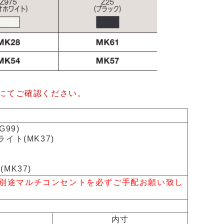
にてご確認ください。
99)
イト(MK37)
MK37)
途マルチコンセントを必ずご手配お願い致し
内寸