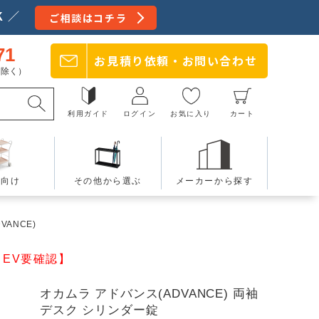
 ／
ご相談はコチラ
71
お見積り依頼・
お問い合わせ
日を除く）
利用ガイド
ログイン
お気に入り
カート
療向け
その他から選ぶ
メーカーから探す
VANCE)
EV要確認】
オカムラ アドバンス(ADVANCE) 両袖
デスク シリンダー錠