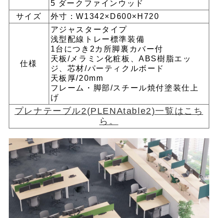
5 ダークファインウッド
サイズ
外寸：W1342×D600×H720
アジャスタータイプ
浅型配線トレー標準装備
1台につき2カ所脚裏カバー付
天板/メラミン化粧板、ABS樹脂エッ
仕様
ジ、芯材/パーティクルボード
天板厚/20mm
フレーム・脚部/スチール焼付塗装仕上
げ
プレナテーブル2(PLENAtable2)一覧はこち
ら。