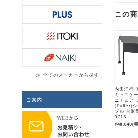
この商
≫ 全てのメーカーから探す
内田洋行 
ミュニケ
ご案内
ニチュア 
(Puller
ブル 台形型 
0716
¥48,840
(