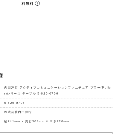
料無料
様
内田洋行 アクティブコミュニケーションファニチュア プラー(Pulle
r)シリーズ テーブル 5-620-0706
5-620-0706
株式会社内田洋行
幅741mm × 奥行508mm × 高さ720mm