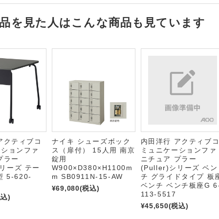
品を見た人はこんな商品も見ています
アクティブコ
ナイキ シューズボック
内田洋行 アクティブ
ーションファ
ス（扉付） 15人用 南京
ミュニケーションファ
プラー
錠用
ニチュア プラー
)シリーズ テー
W900×D380×H1100m
(Puller)シリーズ ベン
5-620-
m SB0911N-15-AW
チ グライドタイプ 板
ベンチ ベンチ板座G 6
¥69,080
(税込)
113-5517
税込)
¥45,650
(税込)