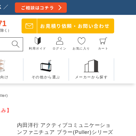
 ／
ご相談はコチラ
71
お見積り依頼・
お問い合わせ
日を除く）
利用ガイド
ログイン
お気に入り
カート
療向け
その他から選ぶ
メーカーから探す
ler)
込み】
内田洋行 アクティブコミュニケーショ
ンファニチュア プラー(Puller)シリーズ