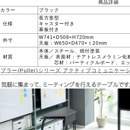
商品詳細
カラー
ブラック
長方形型
仕様
キャスター付き
幕板付き
W741×D508×H720mm
外寸
天板：W650×D470×ｔ20mm
本体／スチール、焼付塗装
材質
天板／ 表面材：テアトレスメラミン化
芯材：パーティクルボード、エッジ
プラー(Puller)シリーズ アクティブコミュニ