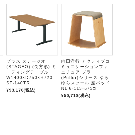
テ
プラス ステージオ
内田洋行 アクティブコ
(STAGEO) (長方形) ミ
ミュニケーションファ
ーティングテーブル
ニチュア プラー
ー
W1400×D750×H720
(Puller)シリーズ ゆら
ST-140TR
ゆらスツール 座パッド
NL 6-113-573□
¥93,170
(税込)
¥50,710
(税込)