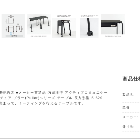
商品仕
規特約店 ■メーカー直送品 内田洋行 アクティブコミュニケー
製品名:
ュア プラー(Puller)シリーズ テーブル 長方形型 5-620-
軽に集まって、ミーティングを行えるテーブルです。
型番:
メーカー:
外寸法: