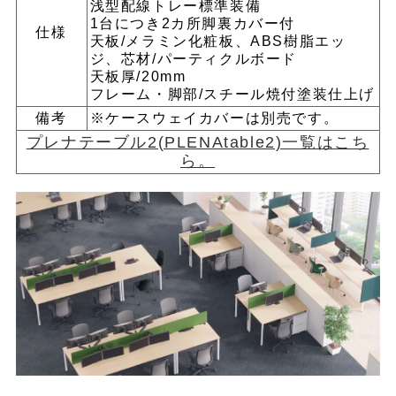
浅型配線トレー標準装備
1台につき2カ所脚裏カバー付
仕様
天板/メラミン化粧板、ABS樹脂エッ
ジ、芯材/パーティクルボード
天板厚/20mm
フレーム・脚部/スチール焼付塗装仕上げ
備考
※ケースウェイカバーは別売です。
プレナテーブル2(PLENAtable2)一覧はこち
ら。