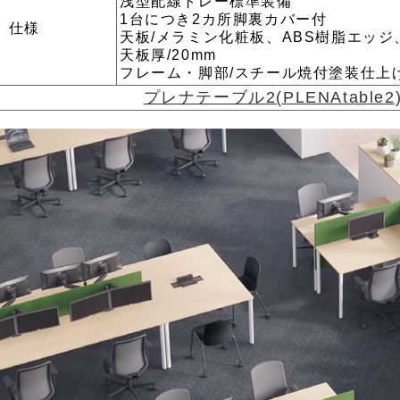
浅型配線トレー標準装備
1台につき2カ所脚裏カバー付
仕様
天板/メラミン化粧板、ABS樹脂エッジ
天板厚/20mm
フレーム・脚部/スチール焼付塗装仕上
プレナテーブル2(PLENAtabl