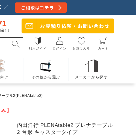
 ／
ご相談はコチラ
71
お見積り依頼・
お問い合わせ
日を除く）
利用ガイド
ログイン
お気に入り
カート
療向け
その他から選ぶ
メーカーから探す
ブル2(PLENAtable2)
込み】
内田洋行 PLENAtable2 プレナテーブル
2 台形 キャスタータイプ