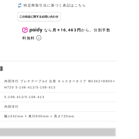
特定商取引法に基づく表記はこちら
なら
月々16,463円
から。分割手数
料無料
様
内田洋行 プレナテーブル2 台形 キャスタータイプ W1342×D600×
H720 5-108-412/5-108-413
5-108-412/5-108-413
内田洋行
幅1342mm × 奥行600mm × 高さ720mm