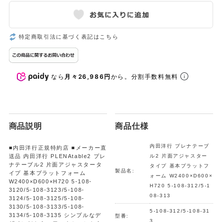
特定商取引法に基づく表記はこちら
なら
月々26,986円
から。分割手数料無料
商品説明
商品仕様
内田洋行 プレナテーブ
■内田洋行正規特約店 ■メーカー直
送品 内田洋行 PLENAtable2 プレ
ル2 片面アジャスター
ナテーブル2 片面アジャスタータ
タイプ 基本プラットフ
製品名:
イプ 基本プラットフォーム
ォーム W2400×D600×
W2400×D600×H720 5-108-
H720 5-108-312/5-1
3120/5-108-3123/5-108-
08-313
3124/5-108-3125/5-108-
3130/5-108-3133/5-108-
5-108-312/5-108-31
3134/5-108-3135 シンプルなデ
型番:
3