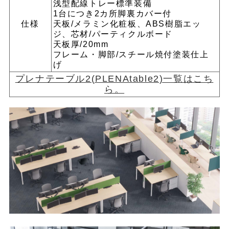
浅型配線トレー標準装備
1台につき2カ所脚裏カバー付
仕様
天板/メラミン化粧板、ABS樹脂エッ
ジ、芯材/パーティクルボード
天板厚/20mm
フレーム・脚部/スチール焼付塗装仕上
げ
プレナテーブル2(PLENAtable2)一覧はこち
ら。