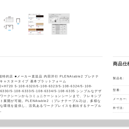
商品仕
特約店 ■メーカー直送品 内田洋行 PLENAtable2 プレナテ
製品名:
面キャスタータイプ 基本プラットフォーム
×H720 5-108-6320/5-108-6323/5-108-6324/5-108-
型番:
8-6330/5-108-6333/5-108-6334/5-108-6335 シンプルなデザ
ワークシーンからコミュニケーションシーンまで、フレキシブ
メーカー:
展開が可能。PLENAtable2 （プレナテーブル2)は、多様な
な環境を提供し、活気あるワークプレイスを創出するテーブル
外寸法:
。