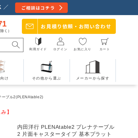
 ／
ご相談はコチラ
71
お見積り依頼・
お問い合わせ
日を除く）
利用ガイド
ログイン
お気に入り
カート
療向け
その他から選ぶ
メーカーから探す
ブル2(PLENAtable2)
込み】
内田洋行 PLENAtable2 プレナテーブル
2 片面キャスタータイプ 基本プラット