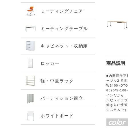
ミーティングチェア
ミーティングテーブル
キャビネット・収納庫
ロッカー
商品説明
■内田洋行正規
軽・中量ラック
ーブル2 片
W1400×D700
6325/5-10
インだから、
パーティション衝立
ルなレイアウト
働き方に快適
システムです
ホワイトボード