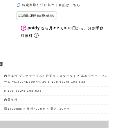
特定商取引法に基づく表記はこちら
なら
月々23,906円
から。分割手数
料無料
様
内田洋行 プレナテーブル2 片面キャスタータイプ 基本プラットフォ
ーム W1400×D700×H720 5-108-632/5-108-633
5-108-632/5-108-633
内田洋行
幅1400mm × 奥行700mm × 高さ720mm