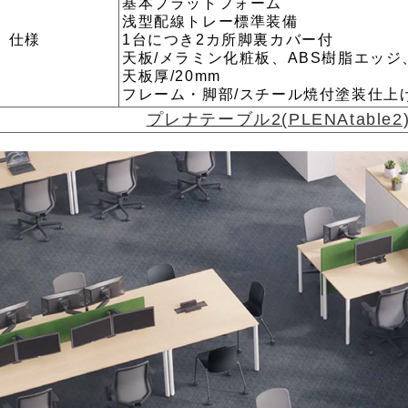
基本プラットフォーム
浅型配線トレー標準装備
仕様
1台につき2カ所脚裏カバー付
天板/メラミン化粧板、ABS樹脂エッジ
天板厚/20mm
フレーム・脚部/スチール焼付塗装仕上
プレナテーブル2(PLENAtabl