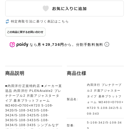
特定商取引法に基づく表記はこちら
なら
月々29,736円
から。分割手数料無料
商品説明
商品仕様
内田洋行 プレナテーブ
■内田洋行正規特約店 ■メーカー直
送品 内田洋行 PLENAtable2 プレ
ル2 片面アジャスター
ナテーブル2 片面アジャスタータ
タイプ 基本プラットフ
製品名:
イプ 基本プラットフォーム
ォーム W2400×D700×
W2400×D700×H720 5-108-
H720 5-108-342/5-1
3420/5-108-3423/5-108-
08-343
3424/5-108-3425/5-108-
3430/5-108-3433/5-108-
5-108-342/5-108-34
3434/5-108-3435 シンプルなデ
型番:
3