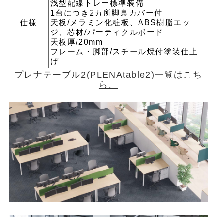
浅型配線トレー標準装備
1台につき2カ所脚裏カバー付
仕様
天板/メラミン化粧板、ABS樹脂エッ
ジ、芯材/パーティクルボード
天板厚/20mm
フレーム・脚部/スチール焼付塗装仕上
げ
プレナテーブル2(PLENAtable2)一覧はこち
ら。