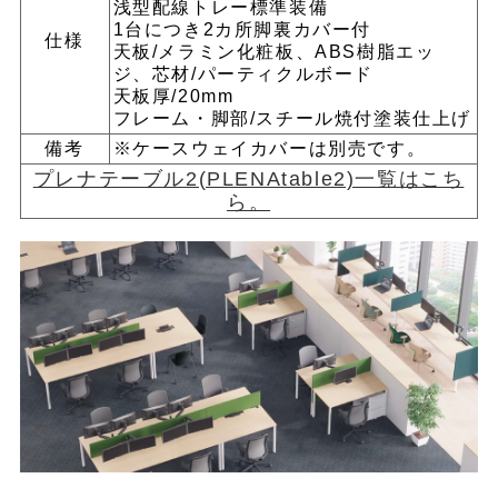
浅型配線トレー標準装備
1台につき2カ所脚裏カバー付
仕様
天板/メラミン化粧板、ABS樹脂エッ
ジ、芯材/パーティクルボード
天板厚/20mm
フレーム・脚部/スチール焼付塗装仕上げ
備考
※ケースウェイカバーは別売です。
プレナテーブル2(PLENAtable2)一覧はこち
ら。