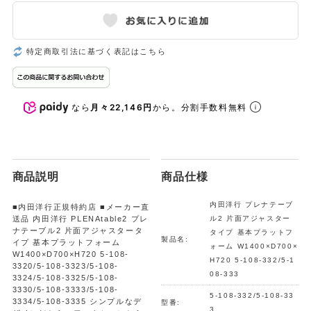
特定商取引法に基づく表記はこちら
なら
月々22,146円
から。分割手数料無料
商品説明
商品仕様
内田洋行 プレナテーブ
■内田洋行正規特約店 ■メーカー直
送品 内田洋行 PLENAtable2 プレ
ル2 片面アジャスター
ナテーブル2 片面アジャスタータ
タイプ 基本プラットフ
製品名:
イプ 基本プラットフォーム
ォーム W1400×D700×
W1400×D700×H720 5-108-
H720 5-108-332/5-1
3320/5-108-3323/5-108-
08-333
3324/5-108-3325/5-108-
3330/5-108-3333/5-108-
5-108-332/5-108-33
3334/5-108-3335 シンプルなデ
型番:
3