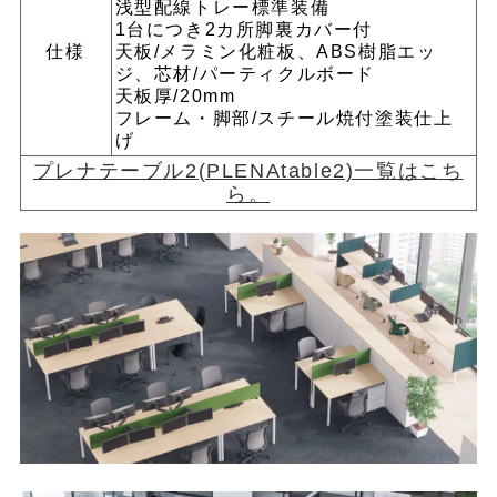
浅型配線トレー標準装備
1台につき2カ所脚裏カバー付
仕様
天板/メラミン化粧板、ABS樹脂エッ
ジ、芯材/パーティクルボード
天板厚/20mm
フレーム・脚部/スチール焼付塗装仕上
げ
プレナテーブル2(PLENAtable2)一覧はこち
ら。