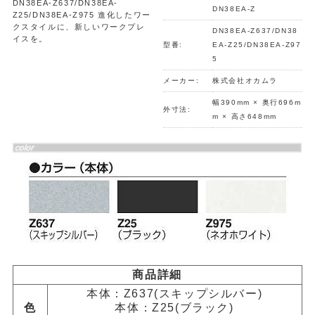
DN38EA-Z637/DN38EA-
DN38EA-Z
Z25/DN38EA-Z975 進化したワー
クスタイルに、新しいワークプレ
DN38EA-Z637/DN38
イスを。
型番:
EA-Z25/DN38EA-Z97
5
メーカー:
株式会社オカムラ
幅390mm × 奥行696m
外寸法:
m × 高さ648mm
商品詳細
本体：Z637(スキップシルバー)
色
本体：Z25(ブラック)