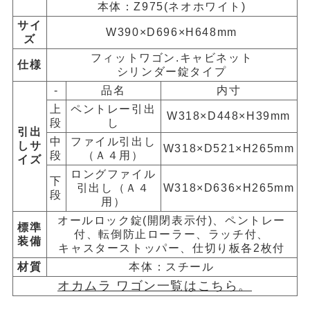
本体：Z975(ネオホワイト)
サイ
W390×D696×H648mm
ズ
フィットワゴン.キャビネット
仕様
シリンダー錠タイプ
-
品名
内寸
上
ペントレー引出
W318×D448×H39mm
段
し
引出
中
ファイル引出し
しサ
W318×D521×H265mm
段
（Ａ４用）
イズ
ロングファイル
下
引出し（Ａ４
W318×D636×H265mm
段
用）
オールロック錠(開閉表示付)、ペントレー
標準
付、転倒防止ローラー、ラッチ付、
装備
キャスターストッパー、仕切り板各2枚付
材質
本体：スチール
オカムラ ワゴン一覧はこちら。