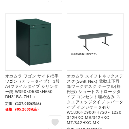
オカムラ ワゴン サイド把手
オカムラ スイフトネックスデ
ワゴン（カラータイプ） 3段
スク(Swift Nex) 電動上下昇
A4ファイルタイプ シリンダ
降ワークデスク テーブル(楕
ー錠 W390×D580×H650
円形) ショートストロークタ
DN31BA-ZH1□
イプ コンセント埋め込み ス
クエアエッジタイプ レバータ
定価:
¥137,060
(税込)
イプ インジケータ有り
価格:
¥95,260
(税込)
W1800×D900×H720～1220
342HXC-MB/342HXC-
MT/342HXC-MK