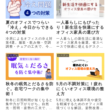
夏のオフィスでつらい
一人暮らしにもぴった
「冷え」今日からできる
り！新生活を快適にする
4つの対策
オフィス家具の選び方
冷房によるオフィスの冷え対
一人暮らしの新生活に最適な
策4選。服装・飲み物・空調
オフィス家具を厳選。省スペ
調整・チェアの工夫で、今日
ースで快適に使えるデスクと
から快適に。
チェアの選び方を紹介しま
す。
シーズン
シーズン
秋冬の眠気とだるさを防
5月の不調対策に！疲れ
ぐ。在宅ワークの集中
にくいオフィス環境の整
術！
え方
秋冬に日照時間が短くなると
5月に増える体調不良や疲労
集中力が下がりがち。自然
を軽減するためのオフィス環
光・照明・姿勢の工夫で、在
境づくりを解説。姿勢改善や