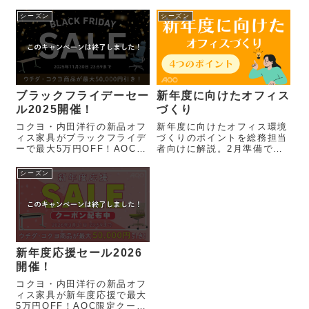
宅ワークでも快適に働ける環
昇降デスクの活用など、疲れ
境を整えられる！
にくい働き方のポイントとお
シーズン
シーズン
すすめ家具を紹介します。
ブラックフライデーセー
新年度に向けたオフィス
ル2025開催！
づくり
コクヨ・内田洋行の新品オフ
新年度に向けたオフィス環境
ィス家具がブラックフライデ
づくりのポイントを総務担当
ーで最大5万円OFF！AOC限
者向けに解説。2月準備で在
定クーポンで、11月だけの特
庫切れ・納期遅延を回避し、
別価格。
家具選びをスムーズに。
シーズン
新年度応援セール2026
開催！
コクヨ・内田洋行の新品オフ
ィス家具が新年度応援で最大
5万円OFF！AOC限定クーポ