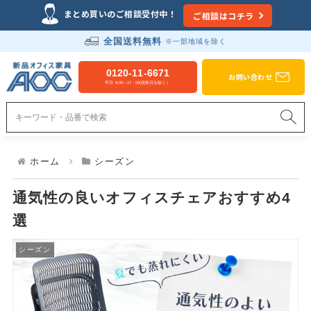
Just another WordPress site
まとめ買いのご相談受付中！
ご相談はコチラ
全国送料無料
※一部地域を除く
新品オフィス家具のAOC
0120-11-6671
お問い合わせ
平日 9:00～17：00(祝祭日を除く）
ホーム
シーズン
通気性の良いオフィスチェアおすすめ4
選
シーズン