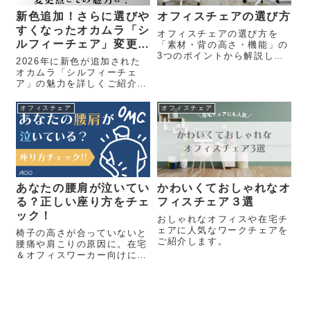
新色追加！さらに選びや
オフィスチェアの選び方
すくなったオカムラ「シ
オフィスチェアの選び方を
ルフィーチェア」変更点
「素材・背の高さ・機能」の
3つのポイントから解説しま
とその魅力は？
2026年に新色が追加された
す！
オカムラ「シルフィーチェ
ア」の魅力を詳しくご紹介。
新色張地やボディカラーの変
更点に加え、背中にフィット
オフィスチェア
オフィスチェア
する座り心地や前傾機能、細
かな調整機能など、長く選ば
れ続ける理由をわかりやすく
解説します。
あなたの腰肩が泣いてい
かわいくておしゃれなオ
る？正しい座り方をチェ
フィスチェア３選
ック！
おしゃれなオフィスや在宅チ
ェアに人気なワークチェアを
椅子の高さが合っていないと
ご紹介します。
腰痛や肩こりの原因に。在宅
＆オフィスワーカー向けに、
正しい座り方と高さチェック
のポイントをわかりやすく解
説！