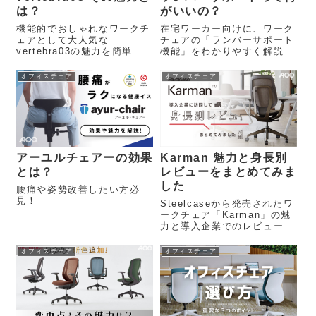
は？
がいいの？
機能的でおしゃれなワークチ
在宅ワーカー向けに、ワーク
ェアとして大人気な
チェアの「ランバーサポート
vertebra03の魅力を簡単に
機能」をわかりやすく解説。
解説します。
腰の負担を減らす仕組みやメ
リット、おすすめチェアもま
オフィスチェア
オフィスチェア
とめています。座り心地を改
善したい方に役立つ内容で
す。
アーユルチェアーの効果
Karman 魅力と身長別
とは？
レビューをまとめてみま
した
腰痛や姿勢改善したい方必
見！
Steelcaseから発売されたワ
ークチェア「Karman」の魅
力と導入企業でのレビューを
ご紹介。
オフィスチェア
オフィスチェア