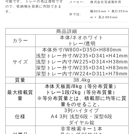
可能です。 トレーの色は透明です
メーカー:
株式会社宮成製作所
ので、収納物を容易に判別できま
す。
幅800mm × 奥行350m
外寸法:
m × 高さ880mm
商品詳細
本体/ネオホワイト
カラー
トレー/透明
本体外寸/W800×D350×H880mm
浅型トレー外寸/W235×D341×H41mm
サイズ
浅型トレー内寸/W225×D314×H38mm
深型トレー外寸/W235×D341×H83mm
深型トレー内寸/W224×D311×H79mm
質量
38.4kg
本体天板面/8kg（等分布質量）
最大積載質
トレー1段/2kg（等分布質量）
量
※等分布質量とは、積載部に均等に質
量をのせること。
3列ハイタイプ
仕様
A4 3列 浅型6段・深型6段
ダイヤル錠
非常検索キー１本