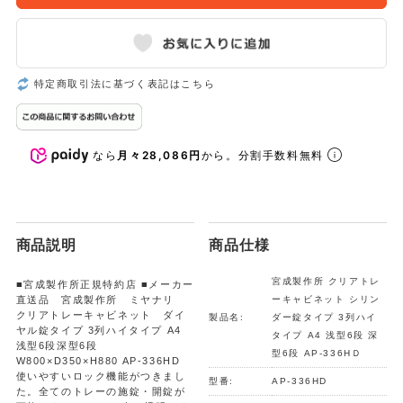
特定商取引法に基づく表記はこちら
なら
月々28,086円
から。分割手数料無料
商品説明
商品仕様
宮成製作所 クリアトレ
■宮成製作所正規特約店 ■メーカー
直送品 宮成製作所 ミヤナリ
ーキャビネット シリン
クリアトレーキャビネット ダイ
製品名:
ダー錠タイプ 3列ハイ
ヤル錠タイプ 3列ハイタイプ A4
タイプ A4 浅型6段 深
浅型6段深型6段
型6段 AP-336HＤ
W800×D350×H880 AP-336HD
使いやすいロック機能がつきまし
型番:
AP-336HD
た。全てのトレーの施錠・開錠が