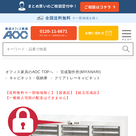
まとめ買いのご相談受付中！
ご相談はコチラ
全国送料無料
※一部地域を除く
0120-11-6671
お問い合わせ
平日 9:00～17：00(祝祭日を除く）
オフィス家具のAOC TOPへ
宮成製作所(MIYANARI)
キャビネット・収納庫
クリアトレーキャビネット
【送料無料※一部地域除く】【国産品】【組立完成品】
【一般個人宅宛の配送はできません】