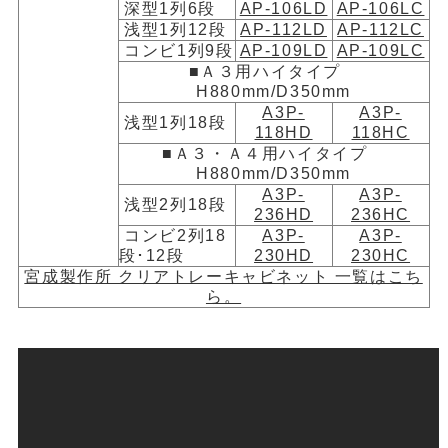
深型1列6段
AP-106LD
AP-106LC
浅型1列12段
AP-112LD
AP-112LC
コンビ1列9段
AP-109LD
AP-109LC
■Ａ３用ハイタイプ
H880mm/D350mm
A3P-
A3P-
浅型1列18段
118HD
118HC
■Ａ３・Ａ４用ハイタイプ
H880mm/D350mm
A3P-
A3P-
浅型2列18段
236HD
236HC
コンビ2列18
A3P-
A3P-
段･12段
230HD
230HC
宮成製作所 クリアトレーキャビネット 一覧はこち
ら。