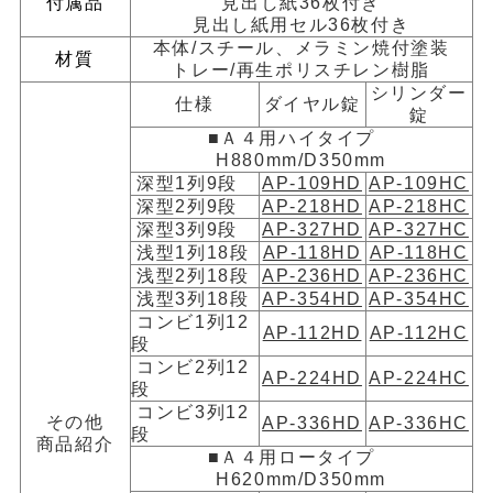
付属品
見出し紙36枚付き
見出し紙用セル36枚付き
本体/スチール、メラミン焼付塗装
材質
トレー/再生ポリスチレン樹脂
シリンダー
仕様
ダイヤル錠
錠
■Ａ４用ハイタイプ
H880mm/D350mm
深型1列9段
AP-109HD
AP-109HC
深型2列9段
AP-218HD
AP-218HC
深型3列9段
AP-327HD
AP-327HC
浅型1列18段
AP-118HD
AP-118HC
浅型2列18段
AP-236HD
AP-236HC
浅型3列18段
AP-354HD
AP-354HC
コンビ1列12
AP-112HD
AP-112HC
段
コンビ2列12
AP-224HD
AP-224HC
段
コンビ3列12
その他
AP-336HD
AP-336HC
段
商品紹介
■Ａ４用ロータイプ
H620mm/D350mm