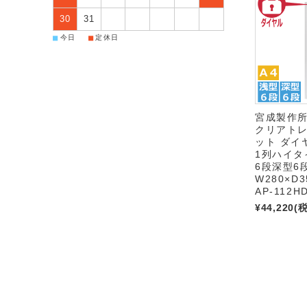
30
31
■
■
今日
定休日
宮成製作
クリアト
ット ダイ
1列ハイタ
6段深型6
W280×D3
AP-112H
¥44,220
(