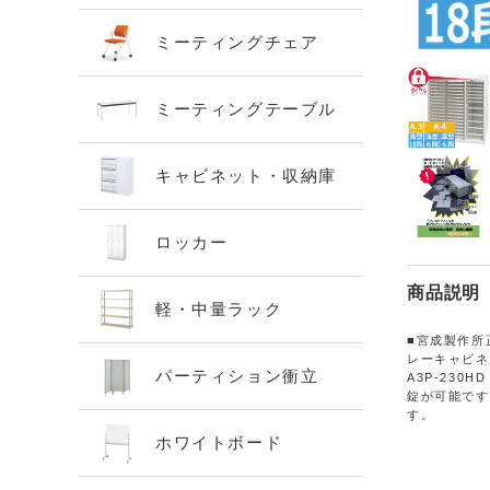
ミーティングチェア
ミーティングテーブル
キャビネット・収納庫
ロッカー
商品説明
軽・中量ラック
■宮成製作所
レーキャビネッ
パーティション衝立
A3P-23
錠が可能です
す。
ホワイトボード