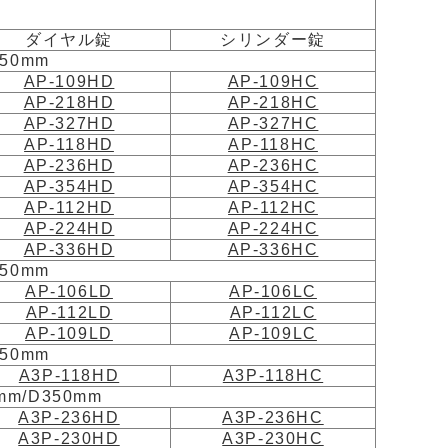
ダイヤル錠
シリンダー錠
50mm
AP-109HD
AP-109HC
AP-218HD
AP-218HC
AP-327HD
AP-327HC
AP-118HD
AP-118HC
AP-236HD
AP-236HC
AP-354HD
AP-354HC
AP-112HD
AP-112HC
AP-224HD
AP-224HC
AP-336HD
AP-336HC
50mm
AP-106LD
AP-106LC
AP-112LD
AP-112LC
AP-109LD
AP-109LC
50mm
A3P-118HD
A3P-118HC
m/D350mm
A3P-236HD
A3P-236HC
A3P-230HD
A3P-230HC