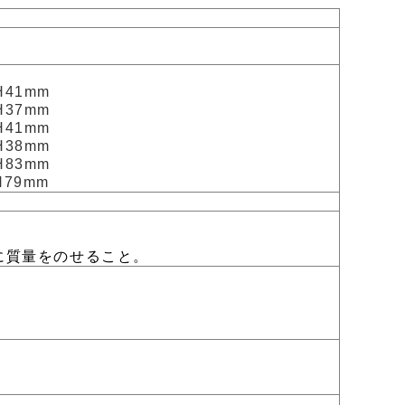
H41mm
H37mm
H41mm
H38mm
H83mm
H79mm
に質量をのせること。