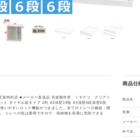
商品仕
正規特約店 ■メーカー直送品 宮成製作所 ミヤナリ クリアト
製品名:
ト ダイヤル錠タイプ 2列 A3浅型18段 A4浅型6段深型6段
0HD 使いやすいロック機能がつきました。全てのトレーの施錠・開
型番:
。 トレーの色は透明ですので、収納物を容易に判別できま
メーカー:
外寸法: