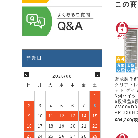
この商
2026/08
宮成製作
クリアト
日
月
火
水
木
金
土
ット ダイ
3列ハイタ
1
6段深型6
2
3
4
5
6
7
8
W800×D3
AP-336H
9
10
11
12
13
14
15
¥84,260
(
16
17
18
19
20
21
22
23
24
25
26
27
28
29