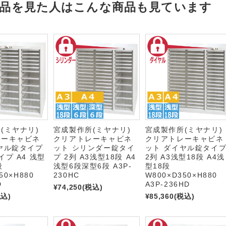
品を見た人はこんな商品も見ています
所(ミヤナリ)
宮成製作所(ミヤナリ)
宮成製作所(ミヤナリ
レーキャビネ
クリアトレーキャビネ
クリアトレーキャビネ
ヤル錠タイプ
ット シリンダー錠タイ
ット ダイヤル錠タイ
イプ A4 浅型
プ 2列 A3浅型18段 A4
2列 A3浅型18段 A4浅
段
浅型6段深型6段 A3P-
型18段
50×H880
230HC
W800×D350×H880
D
A3P-236HD
¥74,250
(税込)
税込)
¥85,360
(税込)