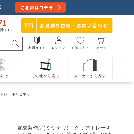
 ／
ご相談はコチラ
71
お見積り依頼・
お問い合わせ
日を除く）
利用ガイド
ログイン
お気に入り
カート
療向け
その他から選ぶ
メーカーから探す
アトレーキャビネット
宮成製作所(ミヤナリ) クリアトレーキ