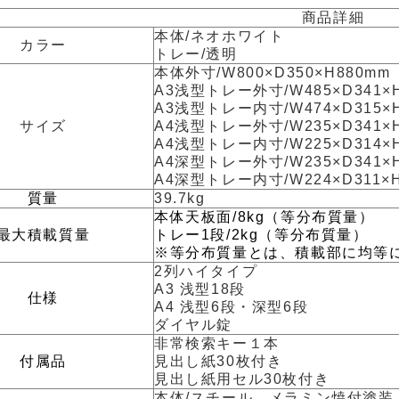
商品詳細
本体/ネオホワイト
カラー
トレー/透明
本体外寸/W800×D350×H880mm
A3浅型トレー外寸/W485×D341×
A3浅型トレー内寸/W474×D315×
サイズ
A4浅型トレー外寸/W235×D341×
A4浅型トレー内寸/W225×D314×
A4深型トレー外寸/W235×D341×
A4深型トレー内寸/W224×D311×
質量
39.7kg
本体天板面/8kg（等分布質量）
最大積載質量
トレー1段/2kg（等分布質量）
※等分布質量とは、積載部に均等
2列ハイタイプ
A3 浅型18段
仕様
A4 浅型6段・深型6段
ダイヤル錠
非常検索キー１本
付属品
見出し紙30枚付き
見出し紙用セル30枚付き
本体/スチール、メラミン焼付塗装