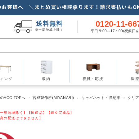
のお客様へ ＼まとめ買い相談承ります！請求書払いもOK
0120-11-66
送料無料
※一部地域を除く
平日 9:00～17：00(祝祭
ィング
収納
役員・応接
医
AOC TOPへ
宮成製作所(MIYANARI)
キャビネット・収納庫
クリ
一部地域除く】【国産品】【組立完成品】
宛の配送はできません】