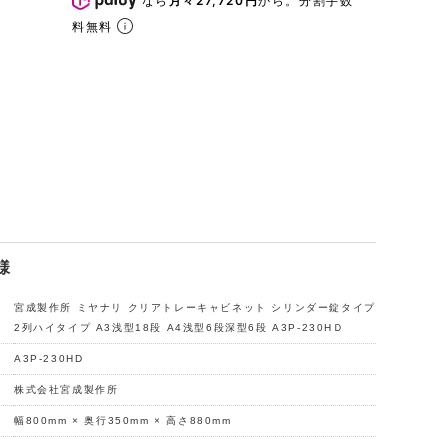
なら
月々27,720円
から。分割手数
料無料
様
宮成製作所 ミヤナリ クリアトレーキャビネット シリンダー錠タイプ
2列ハイタイプ A3浅型18段 A4浅型6段深型6段 A3P-230HＤ
A3P-230HD
株式会社宮成製作所
幅800mm × 奥行350mm × 高さ880mm