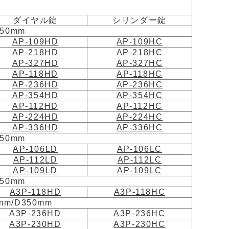
ダイヤル錠
シリンダー錠
50mm
AP-109HD
AP-109HC
AP-218HD
AP-218HC
AP-327HD
AP-327HC
AP-118HD
AP-118HC
AP-236HD
AP-236HC
AP-354HD
AP-354HC
AP-112HD
AP-112HC
AP-224HD
AP-224HC
AP-336HD
AP-336HC
50mm
AP-106LD
AP-106LC
AP-112LD
AP-112LC
AP-109LD
AP-109LC
50mm
A3P-118HD
A3P-118HC
m/D350mm
A3P-236HD
A3P-236HC
A3P-230HD
A3P-230HC