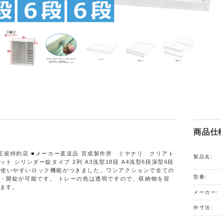
商品仕
正規特約店 ■メーカー直送品 宮成製作所 ミヤナリ クリアト
製品名:
ト シリンダー錠タイプ 2列 A3浅型18段 A4浅型6段深型6段
0HC 使いやすいロック機能がつきました。ワンアクションで全ての
型番:
・開錠が可能です。 トレーの色は透明ですので、収納物を容
ます。
メーカー:
外寸法: