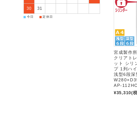
30
31
■
■
今日
定休日
宮成製作
クリアト
ット シリ
プ 1列ハイ
浅型6段深
W280×D3
AP-112H
¥35,310
(