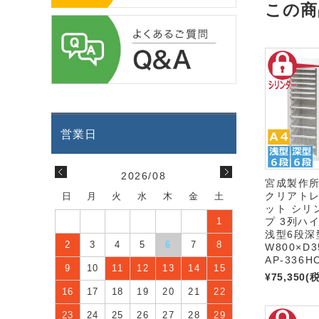
この商
2026/08
宮成製作
クリアト
日
月
火
水
木
金
土
ット シリ
プ 3列ハイ
1
浅型6段深
2
3
4
5
6
7
8
W800×D3
AP-336H
9
10
11
12
13
14
15
¥75,350
(
16
17
18
19
20
21
22
23
24
25
26
27
28
29