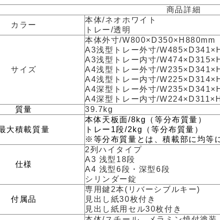
商品詳細
本体/ネオホワイト
カラー
トレー/透明
本体外寸/W800×D350×H880mm
A3浅型トレー外寸/W485×D341×
A3浅型トレー内寸/W474×D315×
サイズ
A4浅型トレー外寸/W235×D341×
A4浅型トレー内寸/W225×D314×
A4深型トレー外寸/W235×D341×
A4深型トレー内寸/W224×D311×
質量
39.7kg
本体天板面/8kg（等分布質量）
最大積載質量
トレー1段/2kg（等分布質量）
※等分布質量とは、積載部に均等
2列ハイタイプ
A3 浅型18段
仕様
A4 浅型6段・深型6段
シリンダー錠
専用鍵2本(リバーシブルキー)
付属品
見出し紙30枚付き
見出し紙用セル30枚付き
本体/スチール、メラミン焼付塗装