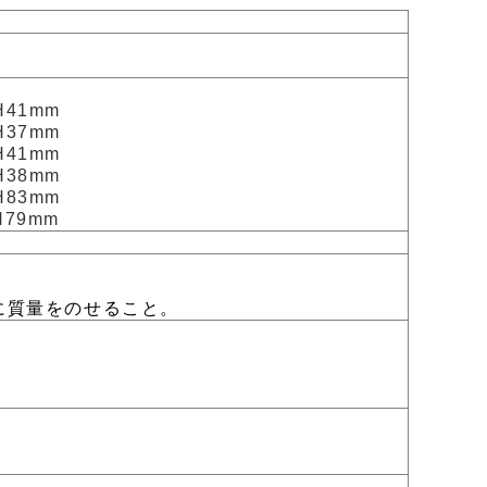
H41mm
H37mm
H41mm
H38mm
H83mm
H79mm
に質量をのせること。