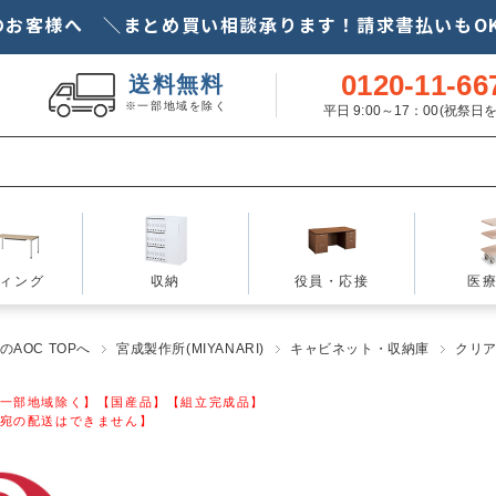
のお客様へ ＼まとめ買い相談承ります！請求書払いもOK
0120-11-66
送料無料
※一部地域を除く
平日 9:00～17：00(祝祭
ィング
収納
役員・応接
医
AOC TOPへ
宮成製作所(MIYANARI)
キャビネット・収納庫
クリ
一部地域除く】【国産品】【組立完成品】
宛の配送はできません】