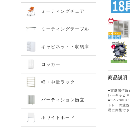
ミーティングチェア
ミーティングテーブル
キャビネット・収納庫
ロッカー
商品説明
軽・中量ラック
■宮成製作所
レーキャビネッ
パーティション衝立
A3P-23
トレーの施錠
易に判別でき
ホワイトボード