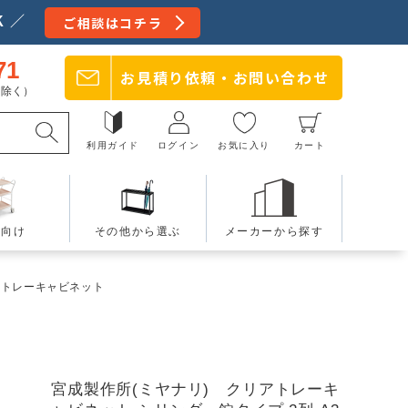
 ／
ご相談はコチラ
71
お見積り依頼・
お問い合わせ
日を除く）
利用ガイド
ログイン
お気に入り
カート
療向け
その他から選ぶ
メーカーから探す
アトレーキャビネット
宮成製作所(ミヤナリ) クリアトレーキ