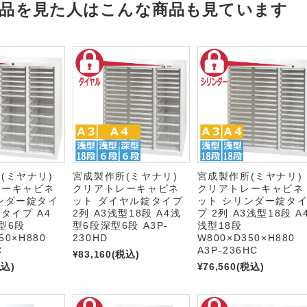
品を見た人はこんな商品も見ています
所(ミヤナリ)
宮成製作所(ミヤナリ)
宮成製作所(ミヤナリ
レーキャビネ
クリアトレーキャビネ
クリアトレーキャビネ
ンダー錠タイ
ット ダイヤル錠タイプ
ット シリンダー錠タ
タイプ A4
2列 A3浅型18段 A4浅
プ 2列 A3浅型18段 A
型6段
型6段深型6段 A3P-
浅型18段
50×H880
230HD
W800×D350×H880
C
A3P-236HC
¥83,160
(税込)
税込)
¥76,560
(税込)