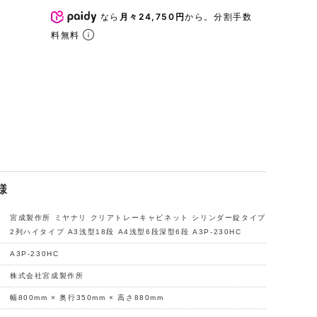
なら
月々24,750円
から。分割手数
料無料
様
宮成製作所 ミヤナリ クリアトレーキャビネット シリンダー錠タイプ
2列ハイタイプ A3浅型18段 A4浅型6段深型6段 A3P-230HC
A3P-230HC
株式会社宮成製作所
幅800mm × 奥行350mm × 高さ880mm