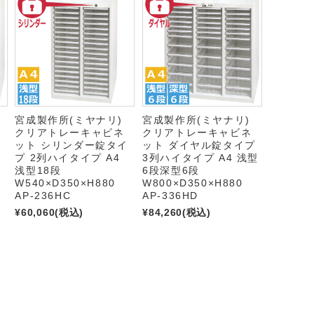
)
宮成製作所(ミヤナリ)
宮成製作所(ミヤナリ)
クリアトレーキャビネ
クリアトレーキャビネ
イ
ット シリンダー錠タイ
ット ダイヤル錠タイプ
プ 2列ハイタイプ A4
3列ハイタイプ A4 浅型
浅型18段
6段深型6段
W540×D350×H880
W800×D350×H880
AP-236HC
AP-336HD
¥60,060
(税込)
¥84,260
(税込)