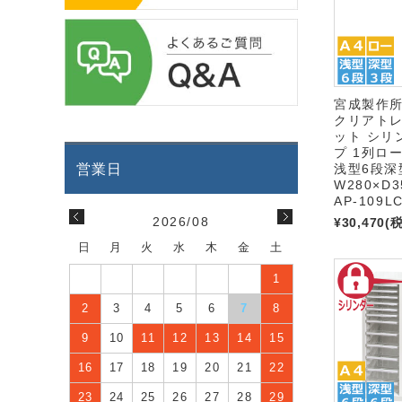
宮成製作
クリアト
ット シリ
プ 1列ロー
浅型6段深
W280×D3
AP-109L
2026/08
¥30,470
(
日
月
火
水
木
金
土
1
2
3
4
5
6
7
8
9
10
11
12
13
14
15
16
17
18
19
20
21
22
23
24
25
26
27
28
29