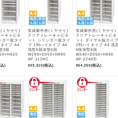
所(ミヤナリ)
宮成製作所(ミヤナリ)
宮成製作所(ミヤナリ
レーキャビネ
クリアトレーキャビネ
クリアトレーキャビネ
ンダー錠タイ
ット シリンダー錠タイ
ット ダイヤル錠タイ
タイプ A4
プ 1列ハイタイプ A4
2列ハイタイプ A4 浅
型3段
浅型6段深型6段
6段深型6段
50×H620
W280×D350×H880
W540×D350×H880
C
AP-112HC
AP-224HD
税込)
¥35,310
(税込)
¥64,350
(税込)