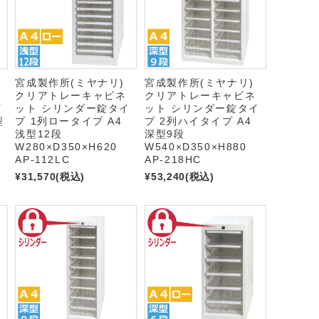
)
宮成製作所(ミヤナリ)
宮成製作所(ミヤナリ)
クリアトレーキャビネ
クリアトレーキャビネ
プ
ット シリンダー錠タイ
ット シリンダー錠タイ
型
プ 1列ロータイプ A4
プ 2列ハイタイプ A4
浅型12段
深型9段
W280×D350×H620
W540×D350×H880
AP-112LC
AP-218HC
¥31,570
(税込)
¥53,240
(税込)