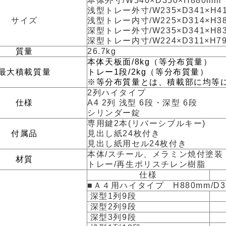
本体外寸/W540×D350×H880mm
浅型トレー外寸/W235×D341×H4
サイズ
浅型トレー内寸/W225×D314×H3
深型トレー外寸/W235×D341×H8
深型トレー内寸/W224×D311×H7
質量
26.7kg
本体天板面/8kg（等分布質量）
最大積載質量
トレー1段/2kg（等分布質量）
※等分布質量とは、積載部に均等
2列ハイタイプ
仕様
A4 2列 浅型 6段・深型 6段
シリンダー錠
専用鍵2本(リバーシブルキー)
付属品
見出し紙24枚付き
見出し紙用セル24枚付き
本体/スチール、メラミン焼付塗装
材質
トレー/再生ポリスチレン樹脂
仕様
■Ａ４用ハイタイプ H880mm/D3
深型1列9段
深型2列9段
深型3列9段