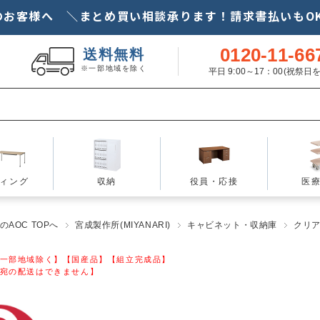
のお客様へ ＼まとめ買い相談承ります！請求書払いもOK
0120-11-66
送料無料
※一部地域を除く
平日 9:00～17：00(祝祭
ィング
収納
役員・応接
医
AOC TOPへ
宮成製作所(MIYANARI)
キャビネット・収納庫
クリ
一部地域除く】【国産品】【組立完成品】
宛の配送はできません】