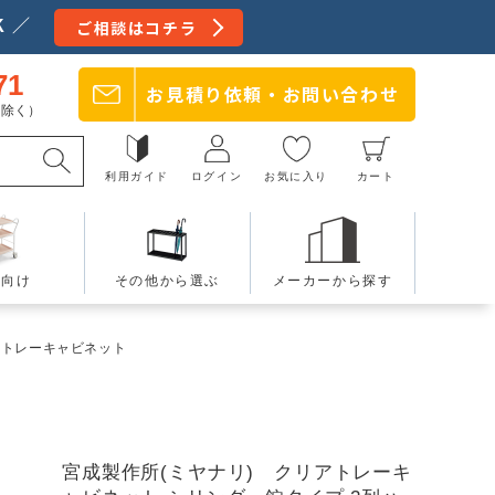
 ／
ご相談はコチラ
71
お見積り依頼・
お問い合わせ
日を除く）
利用ガイド
ログイン
お気に入り
カート
療向け
その他から選ぶ
メーカーから探す
アトレーキャビネット
宮成製作所(ミヤナリ) クリアトレーキ