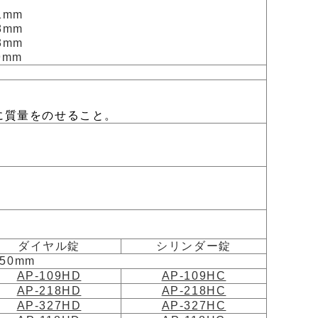
1mm
8mm
3mm
9mm
に質量をのせること。
ダイヤル錠
シリンダー錠
50mm
AP-109HD
AP-109HC
AP-218HD
AP-218HC
AP-327HD
AP-327HC