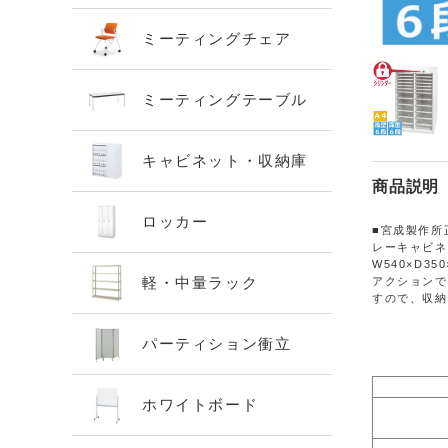
ミーティングチェア
ミーティングテーブル
キャビネット・収納庫
商品説明
ロッカー
■宮成製作所
レーキャビネ
W540×D3
軽・中量ラック
アクションで
すので、収納
パーティション衝立
ホワイトボード