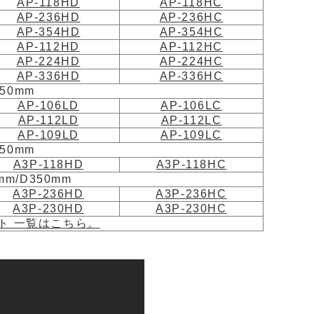
AP-118HD
AP-118HC
AP-236HD
AP-236HC
AP-354HD
AP-354HC
AP-112HD
AP-112HC
AP-224HD
AP-224HC
AP-336HD
AP-336HC
50mm
AP-106LD
AP-106LC
AP-112LD
AP-112LC
AP-109LD
AP-109LC
50mm
A3P-118HD
A3P-118HC
m/D350mm
A3P-236HD
A3P-236HC
A3P-230HD
A3P-230HC
ト 一覧はこちら。