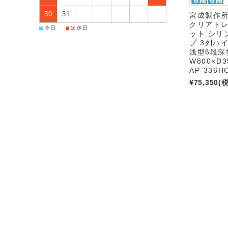
30
31
宮成製作
クリアト
■
■
今日
定休日
ット シリ
プ 3列ハイ
浅型6段深
W800×D3
AP-336H
¥75,350
(