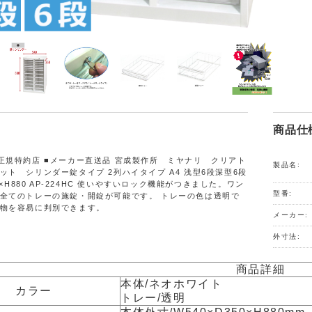
商品仕
正規特約店 ■メーカー直送品 宮成製作所 ミヤナリ クリアト
製品名:
ット シリンダー錠タイプ 2列ハイタイプ A4 浅型6段深型6段
50×H880 AP-224HC 使いやすいロック機能がつきました。ワン
型番:
全てのトレーの施錠・開錠が可能です。 トレーの色は透明で
物を容易に判別できます。
メーカー:
外寸法:
商品詳細
本体/ネオホワイト
カラー
トレー/透明