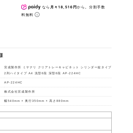
なら
月々18,516円
から。分割手数
料無料
様
宮成製作所 ミヤナリ クリアトレーキャビネット シリンダー錠タイプ
2列ハイタイプ A4 浅型6段 深型6段 AP-224HC
AP-224HC
株式会社宮成製作所
幅540mm × 奥行350mm × 高さ880mm