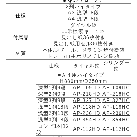
量をのせること。
2列ハイタイプ
A3 浅型18段
仕様
A4 浅型18段
ダイヤル錠
非常検索キー１本
付属品
見出し紙36枚付き
見出し紙用セル36枚付き
本体/スチール、メラミン焼付塗装
材質
トレー/再生ポリスチレン樹脂
シリンダー
仕様
ダイヤル錠
錠
■Ａ４用ハイタイプ
H880mm/D350mm
深型1列9段
AP-109HD
AP-109HC
深型2列9段
AP-218HD
AP-218HC
深型3列9段
AP-327HD
AP-327HC
浅型1列18段
AP-118HD
AP-118HC
浅型2列18段
AP-236HD
AP-236HC
浅型3列18段
AP-354HD
AP-354HC
コンビ1列12
AP-112HD
AP-112HC
段