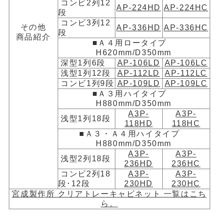
コンビ2列12
AP-224HD
AP-224HC
段
コンビ3列12
その他
AP-336HD
AP-336HC
段
商品紹介
■Ａ４用ロータイプ
H620mm/D350mm
深型1列6段
AP-106LD
AP-106LC
浅型1列12段
AP-112LD
AP-112LC
コンビ1列9段
AP-109LD
AP-109LC
■Ａ３用ハイタイプ
H880mm/D350mm
A3P-
A3P-
浅型1列18段
118HD
118HC
■Ａ３・Ａ４用ハイタイプ
H880mm/D350mm
A3P-
A3P-
浅型2列18段
236HD
236HC
コンビ2列18
A3P-
A3P-
段･12段
230HD
230HC
宮成製作所 クリアトレーキャビネット 一覧はこち
ら。