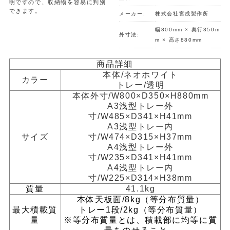
明ですので、収納物を容易に判別
できます。
メーカー:
株式会社宮成製作所
幅800mm × 奥行350m
外寸法:
m × 高さ880mm
商品詳細
本体/ネオホワイト
カラー
トレー/透明
本体外寸/W800×D350×H880mm
A3浅型トレー外
寸/W485×D341×H41mm
A3浅型トレー内
サイズ
寸/W474×D315×H37mm
A4浅型トレー外
寸/W235×D341×H41mm
A4浅型トレー内
寸/W225×D314×H38mm
質量
41.1kg
本体天板面/8kg（等分布質量）
最大積載質
トレー1段/2kg（等分布質量）
量
※等分布質量とは、積載部に均等に質