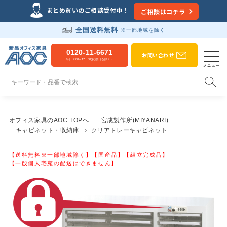
まとめ買いのご相談受付中！
ご相談はコチラ
全国送料無料
※一部地域を除く
0120-11-6671
お問い合わせ
平日 9:00～17：00(祝祭日を除く）
オフィス家具のAOC TOPへ
宮成製作所(MIYANARI)
キャビネット・収納庫
クリアトレーキャビネット
【送料無料※一部地域除く】【国産品】【組立完成品】
【一般個人宅宛の配送はできません】