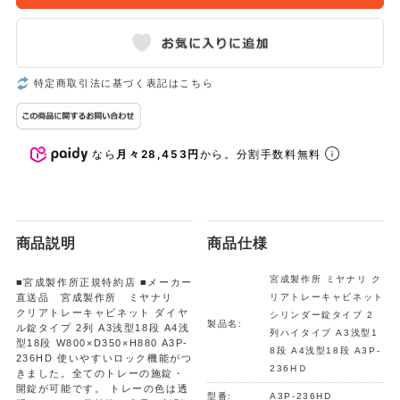
特定商取引法に基づく表記はこちら
なら
月々28,453円
から。分割手数料無料
商品説明
商品仕様
宮成製作所 ミヤナリ ク
■宮成製作所正規特約店 ■メーカー
直送品 宮成製作所 ミヤナリ
リアトレーキャビネット
クリアトレーキャビネット ダイヤ
シリンダー錠タイプ 2
製品名:
ル錠タイプ 2列 A3浅型18段 A4浅
列ハイタイプ A3浅型1
型18段 W800×D350×H880 A3P-
8段 A4浅型18段 A3P-
236HD 使いやすいロック機能がつ
236HＤ
きました。全てのトレーの施錠・
開錠が可能です。 トレーの色は透
型番:
A3P-236HD