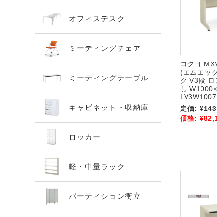
オフィスデスク
ミーティングチェア
コクヨ M
(エムエッ
ミーティングテーブル
ク V3段
し W1000×
LV3W1007
キャビネット・収納庫
定価:
¥143
価格:
¥82,
ロッカー
軽・中量ラック
パーティション衝立