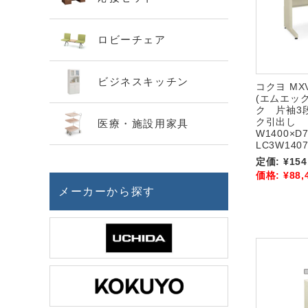
ロビーチェア
ビジネスキッチン
コクヨ M
(エムエッ
ク 片袖3
ク引出し
医療・施設用家具
W1400×D
LC3W1407
定価:
¥154
価格:
¥88,
メーカーから探す