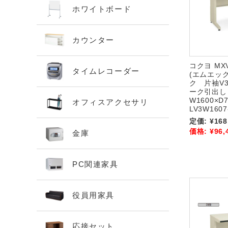
ホワイトボード
カウンター
コクヨ M
タイムレコーダー
(エムエッ
ク 片袖V
ーク引出し
W1600×D
オフィスアクセサリ
LV3W1607
定価:
¥168
価格:
¥96,
金庫
PC関連家具
役員用家具
応接セット