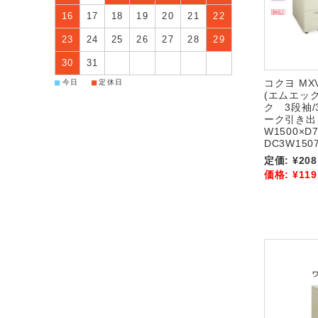
16
17
18
19
20
21
22
23
24
25
26
27
28
29
30
31
コクヨ M
■
■
今日
定休日
(エムエッ
ク 3段袖
ーク引き
W1500×D
DC3W1507
定価:
¥208
価格:
¥119