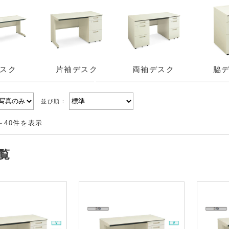
スク
片袖デスク
両袖デスク
脇
並び順：
～40件を表示
覧