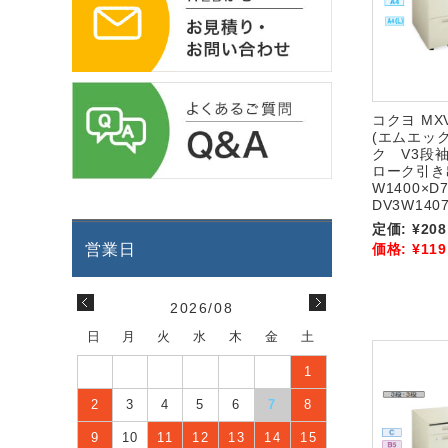
コクヨ M
(エムエッ
ク V3段袖
ローク引
W1400×D
DV3W1407
定価:
¥208
価格:
¥119
2026/08
日
月
火
水
木
金
土
1
2
3
4
5
6
7
8
9
10
11
12
13
14
15