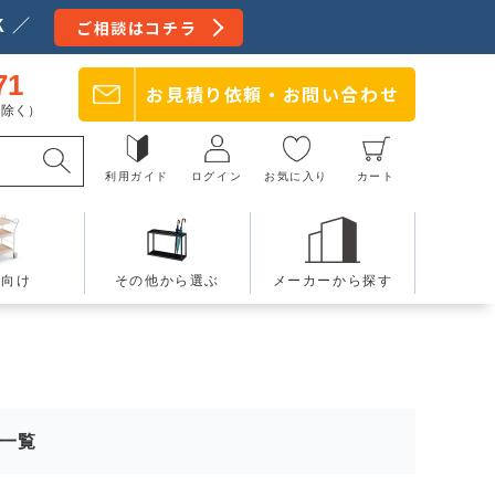
 ／
ご相談はコチラ
71
お見積り依頼・
お問い合わせ
日を除く）
利用ガイド
ログイン
お気に入り
カート
療向け
その他から選ぶ
メーカーから探す
 一覧