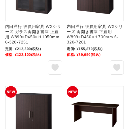
内田洋行 役員用家具 WXシリ
内田洋行 役員用家具 WXシリ
ーズ ガラス両開き書庫 上置
ーズ 両開き書庫 下置用
用 W899×D450×Ｈ1050mm
W899×D450×Ｈ700mm 6-
6-320-7251
320-7201
定価:
¥212,300
(税込)
定価:
¥155,870
(税込)
価格:
¥122,100
(税込)
価格:
¥89,650
(税込)