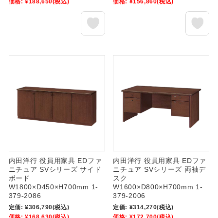
価格:
¥188,650
(税込)
価格:
¥156,860
(税込)
内田洋行 役員用家具 EDファ
内田洋行 役員用家具 EDファ
ニチュア SVシリーズ サイド
ニチュア SVシリーズ 両袖デ
ボード
スク
W1800×D450×H700mm 1-
W1600×D800×H700mm 1-
379-2086
379-2006
定価:
¥306,790
(税込)
定価:
¥314,270
(税込)
価格:
¥168,630
(税込)
価格:
¥172,700
(税込)