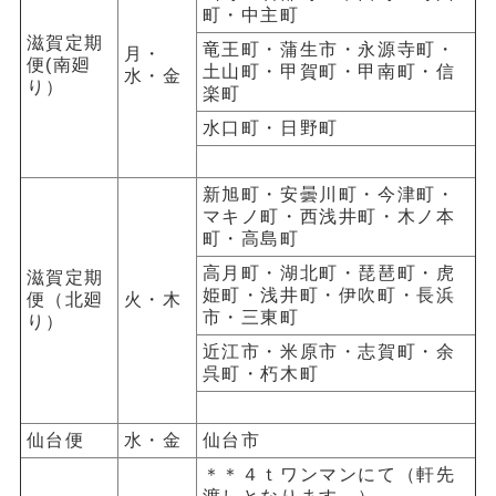
町・中主町
滋賀定期
竜王町・蒲生市・永源寺町・
月・
便(南廻
土山町・甲賀町・甲南町・信
水・金
り）
楽町
水口町・日野町
新旭町・安曇川町・今津町・
マキノ町・西浅井町・木ノ本
町・高島町
高月町・湖北町・琵琶町・虎
滋賀定期
姫町・浅井町・伊吹町・長浜
便（北廻
火・木
市・三東町
り）
近江市・米原市・志賀町・余
呉町・朽木町
仙台便
水・金
仙台市
＊＊４ｔワンマンにて（軒先