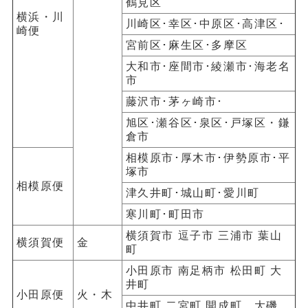
鶴見区
横浜・川
川崎区･幸区･中原区･高津区･
崎便
宮前区･麻生区･多摩区
大和市･座間市･綾瀬市･海老名
市
藤沢市･茅ヶ崎市･
旭区･瀬谷区･泉区･戸塚区・鎌
倉市
相模原市･厚木市･伊勢原市･平
塚市
相模原便
津久井町･城山町･愛川町
寒川町･町田市
横須賀市
逗子市
三浦市
葉山
横須賀便
金
町
小田原市
南足柄市
松田町
大
井町
小田原便
火・木
中井町
二宮町
開成町 大磯