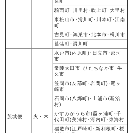
宮町
騎西町･川里村･吹上町･大里村
東松山市･滑川町･川本町･江南
町
吉見町･鴻巣市･北本市･桶川市
菖蒲町･滑川町
水戸市(内原町)
･日立市･
那珂
市
常陸太田市･ひたちなか市･牛
久市
笠間市(友部町･岩間町)
･竜ヶ
崎市
石岡市(八郷町)
･
土浦市(新治
村)
かすみがうら
市(霞ヶ浦町･千
茨城便
火・木
代田町)美浦村･河内町･東海村
稲敷市(江戸崎町･新利根町
･
桜