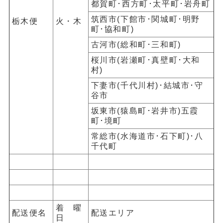
都賀町･西方町･太平町･岩舟町
筑西市(下館市･関城町･明野
栃木便
火・木
町･協和町)
古河市(総和町･三和町)
桜川市(岩瀬町･真壁町･大和
村)
下妻市(千代川村)
･結城市･守
谷市
坂東市
(猿島町･岩井市)
五霞
町･境町
常総市(水海道市･石下町)･八
千代町
着 曜
配送便名
配送エリア
日