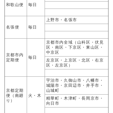
和歌山便
毎日
上野市・名張市
名張便
毎日
京都市内全域（山科区・伏見
区・南区・下京区・東山区・
中京区
京都市内
毎日
定期便
左京区・上京区・北区・右京
区・左京区）
宇治市・久御山市・八幡市・
城陽市・京田辺市・井手市・
京都定期
山城町
便（南廻
火・木
精華町・木津町・長岡京市・
り）
向日市