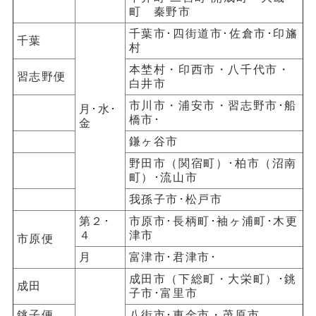
町 秦野市
千葉市･四街道市･佐倉市･印旛
千葉
村
本埜村・印西市・八千代市・
習志野便
白井市
市川市・浦安市・習志野市･船
月･水･
橋市･
金
鎌ヶ谷市
野田市（関宿町）･柏市（沼南
町）･流山市
我孫子市･松戸市
第２･
市原市･長柄町･袖ヶ浦町･木更
４
津市
市原便
月
富津市･君津市･
成田市（下総町・大栄町）･銚
成田
子市･富里市
銚子便
八街市･東金市・茂原市