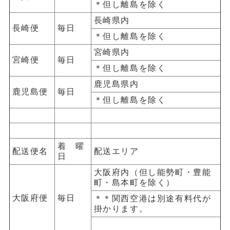
＊但し離島を除く
長崎県内
長崎便
毎日
＊但し離島を除く
宮崎県内
宮崎便
毎日
＊但し離島を除く
鹿児島県内
鹿児島便
毎日
＊但し離島を除く
着 曜
配送便名
配送エリア
日
大阪府内（但し能勢町・豊能
町・島本町を除く）
大阪府便
毎日
＊＊関西空港は別途有料代が
掛かります。