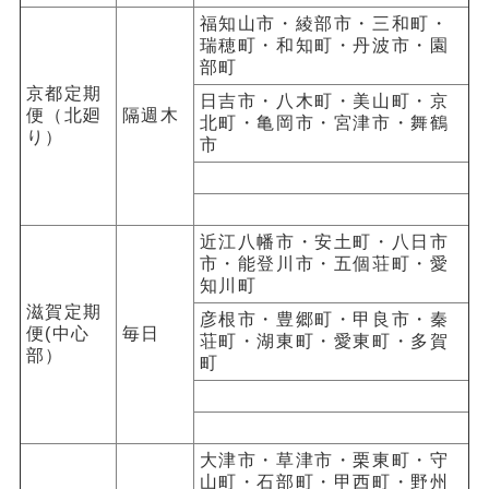
福知山市・綾部市・三和町・
瑞穂町・和知町・丹波市・園
部町
京都定期
日吉市・八木町・美山町・京
便（北廻
隔週木
北町・亀岡市・宮津市・舞鶴
り）
市
近江八幡市・安土町・八日市
市・能登川市・五個荘町・愛
知川町
滋賀定期
彦根市・豊郷町・甲良市・秦
便(中心
毎日
荘町・湖東町・愛東町・多賀
部）
町
大津市・草津市・栗東町・守
山町・石部町・甲西町・野州