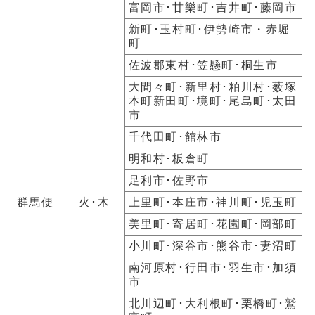
富岡市･甘樂町･吉井町･藤岡市
新町･玉村町･伊勢崎市・赤堀
町
佐波郡東村･笠懸町･桐生市
大間々町･新里村･粕川村･薮塚
本町新田町･境町･尾島町･太田
市
千代田町･館林市
明和村･板倉町
足利市･佐野市
群馬便
火･木
上里町･本庄市･神川町･児玉町
美里町･寄居町･花園町･岡部町
小川町･深谷市･熊谷市･妻沼町
南河原村･行田市･羽生市･加須
市
北川辺町･大利根町･栗橋町･鷲