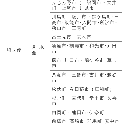
ふじみ野市（上福岡市・大井
町）上尾市･川越市
川島町・坂戸市・鶴ケ島町･日
高市･飯能市･入間市･所沢市･
狭山市・三芳町
富士見市・志木市
新座市･朝霞市・和光市･戸田
月･水･
埼玉便
市
金
蕨市･川口市・鳩ケ谷市･草加
市
八潮市・三郷市･吉川市･越谷
市
松伏町･春日部市（庄和町）
杉戸町・宮代町･幸手市･久喜
市
白岡町・蓮田市･伊奈町
前橋市･高崎市･群馬町･安中市