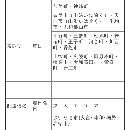
加美町・神崎町
奈良市（山沿いは除く）・天
理市（山沿いは除く）・生駒
市・大和郡山市
平群町・三郷町・斑鳩町・安
堵町・王子町・河合町・川西
奈良便
毎日
町・香芝市
上牧町・広陵町・田原本町・
橿原市・大和高田市・當麻
町・新庄町
着日曜
配送便名
納 入 エ リ ア
日
さいたま市
(
大宮･浦和･与野・
岩槻市
)