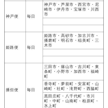
神戸市・芦屋市・西宮市・尼
崎市・伊丹市・宝塚市・川西
市
神戸便
毎日
姫路市・高砂市・加古川市・
播磨町・明石市・稲美町・三
木市
姫路便
毎日
三田市・篠山市・吉川町・東
条町・小野市・加西市・福崎
町
香寺町・夢前町・安富町・山
崎町・社町・滝野町・西脇町
播但便
毎日
黒田庄町・八千代町・市川
町・中町・山南町・柏原町・
氷上町