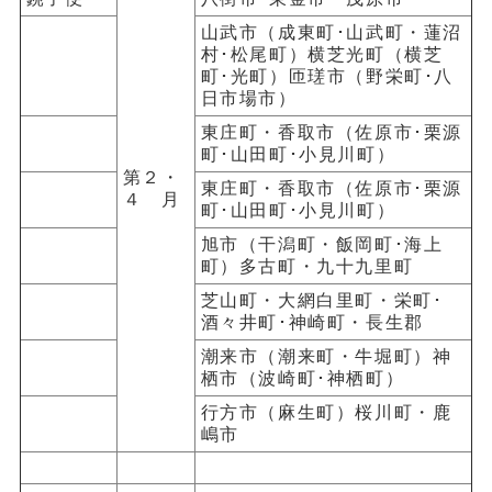
山武市（成東町･山武町・蓮沼
村･松尾町）横芝光町（横芝
町･光町）匝瑳市（野栄町･八
日市場市）
東庄町・香取市（佐原市･栗源
町･山田町･小見川町）
第２・
東庄町・香取市（佐原市･栗源
４ 月
町･山田町･小見川町）
旭市（干潟町・飯岡町･海上
町）多古町・九十九里町
芝山町・大網白里町・栄町･
酒々井町･神崎町・長生郡
潮来市（潮来町・牛堀町）神
栖市（波崎町･神栖町）
行方市（麻生町）桜川町・鹿
嶋市