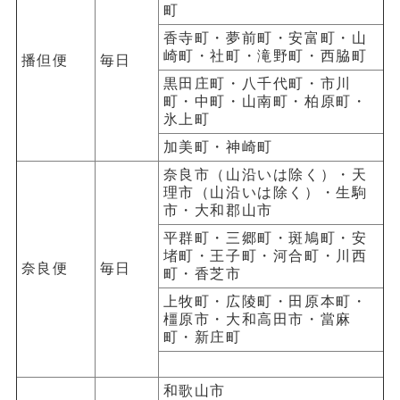
町
香寺町・夢前町・安富町・山
崎町・社町・滝野町・西脇町
播但便
毎日
黒田庄町・八千代町・市川
町・中町・山南町・柏原町・
氷上町
加美町・神崎町
奈良市（山沿いは除く）・天
理市（山沿いは除く）・生駒
市・大和郡山市
平群町・三郷町・斑鳩町・安
堵町・王子町・河合町・川西
奈良便
毎日
町・香芝市
上牧町・広陵町・田原本町・
橿原市・大和高田市・當麻
町・新庄町
和歌山市