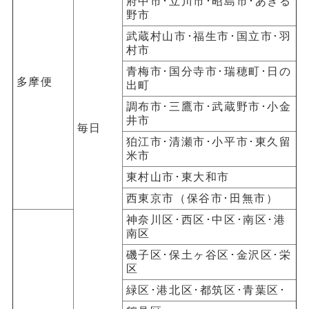
府中市･立川市･昭島市･あきる
野市
武蔵村山市･福生市･国立市･羽
村市
青梅市･国分寺市･瑞穂町･日の
多摩便
出町
調布市･三鷹市･武蔵野市･小金
井市
毎日
狛江市･清瀬市･小平市･東久留
米市
東村山市･東大和市
西東京市（保谷市･田無市）
神奈川区･西区･中区･南区･港
南区
磯子区･保土ヶ谷区･金沢区･栄
区
緑区･港北区･都筑区･青葉区･