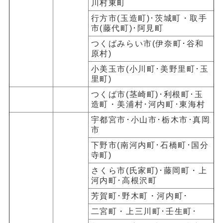
川村東町
行方市(玉造町)
･茨城町・取手
市
(
藤代町
)
･阿見町
つくばみらい市(伊奈町･谷和
原村)
小美玉市
(小川町･美野里町･玉
里町)
つくば市(茎崎町)･
利根町･玉
造町・美浦村･河内町･東海村
宇都宮市･小山市･栃木市･真岡
市
下野市(南河内町･石橋町
･
国分
寺町)
さくら市(氏家町)
･藤岡町・上
河内町･高根沢町
芳賀町･野木町・河内町･
二宮町・上三川町･壬生町･