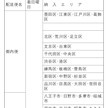
着日曜
配送便名
納 入 エ リ ア
日
墨田区･江東区･江戸川区･葛飾
区
北区･荒川区･足立区
文京区･台東区
都内便
千代田区･中央区
渋谷区･港区
練馬区･板橋区･豊島区
新宿区･中野区･杉並区
品川区･目黒区･大田区･世田谷
区
八王子市･日野市･多摩市･稲城
市