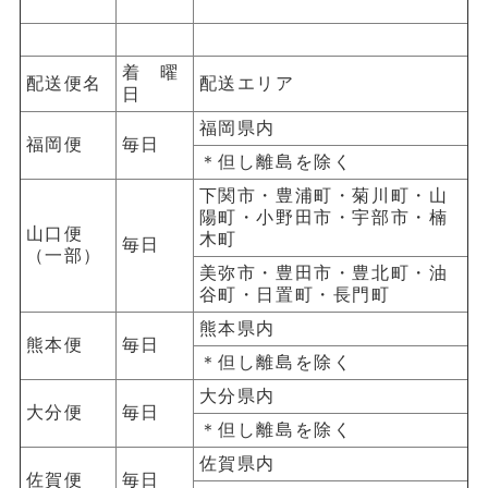
着 曜
配送便名
配送エリア
日
福岡県内
福岡便
毎日
＊但し離島を除く
下関市・豊浦町・菊川町・山
陽町・小野田市・宇部市・楠
山口便
木町
毎日
（一部）
美弥市・豊田市・豊北町・油
谷町・日置町・長門町
熊本県内
熊本便
毎日
＊但し離島を除く
大分県内
大分便
毎日
＊但し離島を除く
佐賀県内
佐賀便
毎日