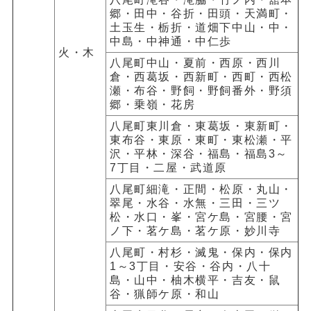
郷・田中・谷折・田頭・天満町・
土玉生・栃折・道畑下中山・中・
中島・中神通・中仁歩
火・木
八尾町中山・夏前・西原・西川
倉・西葛坂・西新町・西町・西松
瀬・布谷・野飼・野飼番外・野須
郷・乗嶺・花房
八尾町東川倉・東葛坂・東新町・
東布谷・東原・東町・東松瀬・平
沢・平林・深谷・福島・福島3～
7丁目・二屋・武道原
八尾町細滝・正間・松原・丸山・
翠尾・水谷・水無・三田・三ツ
松・水口・峯・宮ケ島・宮腰・宮
ノ下・茗ケ島・茗ケ原・妙川寺
八尾町・村杉・滅鬼・保内・保内
1～3丁目・安谷・谷内・八十
島・山中・柚木横平・吉友・鼠
谷・猟師ケ原・和山