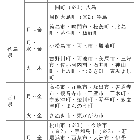
上関町（※1）八島
周防大島町（※2）浮島
徳島市・鳴門市・松茂町・北島
月～金
町・藍住町・板野町
月・
小松島市・阿南市・勝浦町
徳島
水・金
県
吉野川町・阿波市・美馬市・三好
市・佐那河内村・石井町・神山
火・木
町・上坂町・つるぎ町・東みよし
町
高松市・丸亀市・坂出市・善通寺
市・観音寺市・三豊市・三木町・
月～金
香川
宇多津町・綾川町・琴平町・多度
県
津町・まんのう町
火・金
さぬき市・東かがわ市
松山市（※1）・今治市
（※2）・宇和島市（※3）・新
月～金
居浜市・西条市・大洲市・伊予