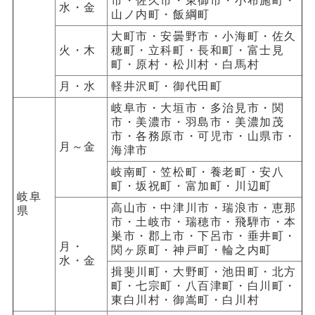
市・佐久市・東御市・小布施町・
水・金
山ノ内町・飯綱町
大町市・安曇野市・小海町・佐久
火・木
穂町・立科町・長和町・富士見
町・原村・松川村・白馬村
月・水
軽井沢町・御代田町
岐阜市・大垣市・多治見市・関
市・美濃市・羽島市・美濃加茂
市・各務原市・可児市・山県市・
月～金
海津市
岐南町・笠松町・養老町・安八
町・坂祝町・富加町・川辺町
岐阜
高山市・中津川市・瑞浪市・恵那
県
市・土岐市・瑞穂市・飛騨市・本
巣市・郡上市・下呂市・垂井町・
月・
関ヶ原町・神戸町・輪之内町
水・金
揖斐川町・大野町・池田町・北方
町・七宗町・八百津町・白川町・
東白川村・御嵩町・白川村