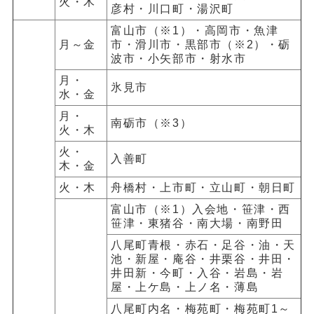
火・木
彦村・川口町・湯沢町
富山市（※1）・高岡市・魚津
月～金
市・滑川市・黒部市（※2）・砺
波市・小矢部市・射水市
月・
氷見市
水・金
月・
南砺市（※3）
火・木
火・
入善町
木・金
火・木
舟橋村・上市町・立山町・朝日町
富山市（※1）入会地・笹津・西
笹津・東猪谷・南大場・南野田
八尾町青根・赤石・足谷・油・天
池・新屋・庵谷・井栗谷・井田・
井田新・今町・入谷・岩島・岩
屋・上ケ島・上ノ名・薄島
八尾町内名・梅苑町・梅苑町1～