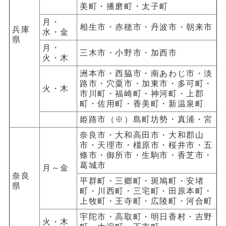
美町・播磨町・太子町
月・
相生市・赤穂市・丹波市・朝来市
兵庫
水・金
県
月・
三木市・小野市・加西市
火・木
洲本市・西脇市・南あわじ市・淡
路市・穴粟市・加東市・多可町・
火・木
市川町・福崎町・神河町・上郡
町・佐用町・香美町・新温泉町
姫路市（※）島町坊勢・真浦・宮
奈良市・大和高田市・大和郡山
市・天理市・橿原市・桜井市・五
條市・御所市・生駒市・香芝市・
葛城市
月～金
奈良
平群町・三郷町・斑鳩町・安堵
県
町・川西町・三宅町・田原本町・
上牧町・王寺町・広陵町・河合町
宇陀市・高取町・明日香村・吉野
火・木