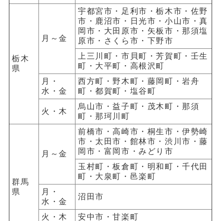
宇都宮市・足利市・栃木市・佐野
市・鹿沼市・日光市・小山市・真
岡市・大田原市・矢板市・那須塩
月～金
原市・さくら市・下野市
上三川町・市貝町・芳賀町・壬生
栃木
町・大平町・高根沢町
県
月・
西方町・野木町・藤岡町・岩舟
水・金
町・都賀町・塩谷町
烏山市・益子町・茂木町・那須
火・木
町・那珂川町
前橋市・高崎市・桐生市・伊勢崎
市・太田市・館林市・渋川市・藤
岡市・富岡市・みどり市
月～金
玉村町・板倉町・明和町・千代田
町・大泉町・邑楽町
群馬
県
月・
沼田市
水・金
火・木
安中市・甘楽町