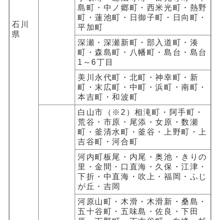
島町・中ノ郷町・西米光町・熱野
町・蓮池町・日御子町・日向町・
石川
平加町
県
深瀬・深瀬新町・部入道町・湊
町・森島町・八幡町・島台・島台
1～6丁目
美川永代町・北町・神幸町・新
町・末広町・中町・浜町・南町・
本吉町・和波町
白山市（※2）相滝町・阿手町・
荒谷・市原・尾添・女原・数瀬
町・釜清水町・釜谷・上野町・上
吉谷町・河合町
河内町板尾・内尾・奥池・きりの
里・金間・口直海・久保・江津・
下折・中直海・吹上・福岡・ふじ
が丘・吉岡
河原山町・木滑・木滑新・桑島・
五十谷町・五味島・佐良・下田