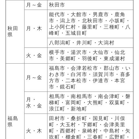
月～金
秋田市
能代市・大館市・男鹿市・鹿角
市・潟上市・北秋田市・小坂町・
上小阿仁村・藤里町・三種町・八
秋田
月・木
峰町・五城目町
県
八郎潟町・井川町・大潟村
横手市・湯沢市・大仙市・仙北
火・金
市・美郷町・羽後町・東成瀬村
福島市・会津若松市・郡山市・い
わき市・白河市・須賀川市・喜多
月～金
方市・二本松市・伊達市・本宮
市・鏡石町
相馬市・南相馬市・南会津町・磐
月・
梯町・富岡町・大熊町・双葉町・
水・金
浪江町・新地町
福島
田村市・桑折町・国見町・川俣
県
町・大玉村・下郷町・会津美里
火・木
町・西郷村・泉崎村・中島村・矢
吹町・棚倉町・三春町・広野町・