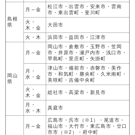
松江市・出雲市・安来市・雲南
月～金
市・東出雲町・斐川町
島根
火・
県
大田市
木・金
火・木
浜田市・益田市・江津市
岡山市・倉敷市・玉野市・笠岡
月～金
市・井原市・瀬戸内市・浅口市・
早島町・里庄町・矢掛町
津山市・備前市・赤磐市・美作
月・
市・和気町・勝央町・久米南町・
岡山
水・金
美咲町・吉備中央町
県
火・
総社市・高梁市・新見市
木・金
月・
真庭市
水・木
広島市・呉市（※1）・尾道市・
月～金
福山市・大竹市・東広島市・廿口
市市（※2）・府中町