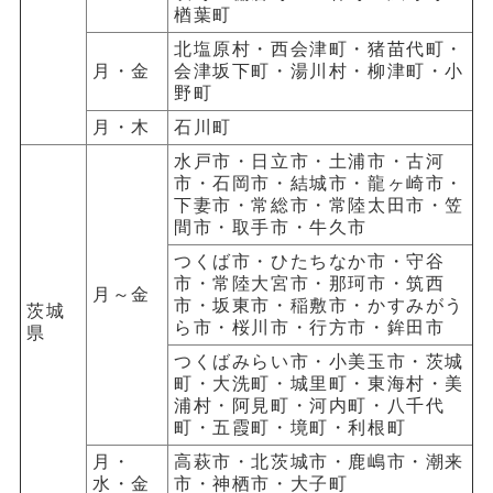
楢葉町
北塩原村・西会津町・猪苗代町・
月・金
会津坂下町・湯川村・柳津町・小
野町
月・木
石川町
水戸市・日立市・土浦市・古河
市・石岡市・結城市・龍ヶ崎市・
下妻市・常総市・常陸太田市・笠
間市・取手市・牛久市
つくば市・ひたちなか市・守谷
市・常陸大宮市・那珂市・筑西
月～金
市・坂東市・稲敷市・かすみがう
茨城
ら市・桜川市・行方市・鉾田市
県
つくばみらい市・小美玉市・茨城
町・大洗町・城里町・東海村・美
浦村・阿見町・河内町・八千代
町・五霞町・境町・利根町
月・
高萩市・北茨城市・鹿嶋市・潮来
水・金
市・神栖市・大子町