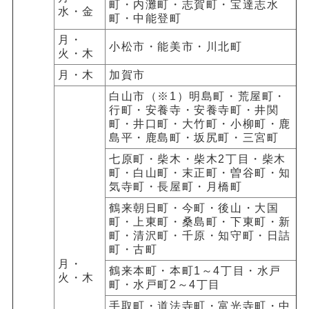
町・内灘町・志賀町・宝達志水
水・金
町・中能登町
月・
小松市・能美市・川北町
火・木
月・木
加賀市
白山市（※1）明島町・荒屋町・
行町・安養寺・安養寺町・井関
町・井口町・大竹町・小柳町・鹿
島平・鹿島町・坂尻町・三宮町
七原町・柴木・柴木2丁目・柴木
町・白山町・末正町・曽谷町・知
気寺町・長屋町・月橋町
鶴来朝日町・今町・後山・大国
町・上東町・桑島町・下東町・新
町・清沢町・千原・知守町・日詰
町・古町
月・
鶴来本町・本町1～4丁目・水戸
火・木
町・水戸町2～4丁目
手取町・道法寺町・富光寺町・中