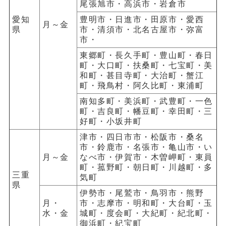
尾張旭市・高浜市・岩倉市
愛知
豊明市・日進市・田原市・愛西
月～金
県
市・清須市・北名古屋市・弥富
市・
東郷町・長久手町・豊山町・春日
町・大口町・扶桑町・七宝町・美
和町・甚目寺町・大治町・蟹江
町・飛鳥村・阿久比町・東浦町
南知多町・美浜町・武豊町・一色
町・吉良町・幡豆町・幸田町・三
好町・小坂井町
津市・四日市市・松阪市・桑名
市・鈴鹿市・名張市・亀山市・い
月～金
なべ市・伊賀市・木曽岬町・東員
町・菰野町・朝日町・川越町・多
三重
気町
県
伊勢市・尾鷲市・鳥羽市・熊野
月・
市・志摩市・明和町・大台町・玉
水・金
城町・度会町・大紀町・紀北町・
御浜町・紀宝町