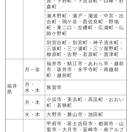
原・下野町・下吉谷町・白峰・杉
森町
瀬木野町・瀬戸・瀬波・中宮・出
合町・鴇ケ谷・西佐良町・野地
町・東二口・左礫町・広瀬町・仏
師ケ野町
別宮出町・別宮町・神子清水町・
三坂町・三ツ瀬町・三ツ屋野町・
柳原町・吉野・若原町・渡津町
福井市・鯖江市・あわら市・越前
月～金
市・坂井市・永平寺町・南越前
町・越前町
月・
福井
敦賀市
水・木
県
小浜市・美浜町・高浜町・おおい
月・木
町・若狭町
火・木
大野市・勝山市・池田町
甲府市・富士吉田市・都留市・山
梨市・大月市・韮崎市・南アルプ