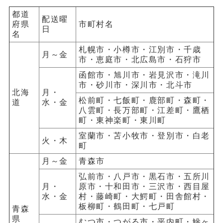
都道
配送曜
府県
市町村名
日
名
札幌市・小樽市・江別市・千歳
月～金
市・恵庭市・北広島市・石狩市
函館市・旭川市・岩見沢市・滝川
市・砂川市・深川市・北斗市
北海
月・
松前町・七飯町・鹿部町・森町・
道
水・金
八雲町・長万部町・江差町・鷹栖
町・東神楽町・東川町
室蘭市・苫小牧市・登別市・白老
火・木
町
月～金
青森市
弘前市・八戸市・黒石市・五所川
月・
原市・十和田市・三沢市・西目屋
水・金
村・藤崎町・大鰐町・田舎館村・
板柳町・鶴田町・七戸町
青森
県
むつ市・つがる市・平内町・鰺ヶ