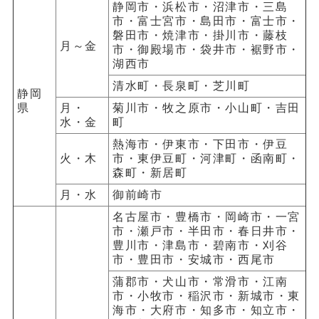
静岡市・浜松市・沼津市・三島
市・富士宮市・島田市・富士市・
磐田市・焼津市・掛川市・藤枝
月～金
市・御殿場市・袋井市・裾野市・
湖西市
清水町・長泉町・芝川町
静岡
県
月・
菊川市・牧之原市・小山町・吉田
水・金
町
熱海市・伊東市・下田市・伊豆
火・木
市・東伊豆町・河津町・函南町・
森町・新居町
月・水
御前崎市
名古屋市・豊橋市・岡崎市・一宮
市・瀬戸市・半田市・春日井市・
豊川市・津島市・碧南市・刈谷
市・豊田市・安城市・西尾市
蒲郡市・犬山市・常滑市・江南
市・小牧市・稲沢市・新城市・東
海市・大府市・知多市・知立市・