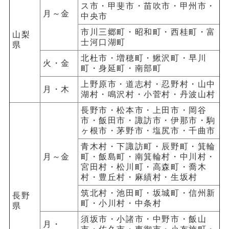
ス市・甲斐市・苗吹市・甲州市・
月～金
中央市
市川三郷町・昭和町・西桂町・富
山梨
士河口湖町
県
北杜市・増穂町・鰍沢町・早川
火・金
町・身延町・南部町
上野原市・道志村・忍野村・山中
月・木
湖村・鳴沢村・小菅村・丹波山村
長野市・松本市・上田市・岡谷
市・飯田市・諏訪市・伊那市・駒
ヶ根市・茅野市・塩尻市・千曲市
青木村・下諏訪町・辰野町・箕輪
月～金
町・飯島町・南箕輪村・中川村・
宮田村・松川町・高森町・喬木
村・豊丘村・麻績村・生坂村
筑北村・池田町・坂城町・信州新
長野
町・小川村・中条村
県
須坂市・小諸市・中野市・飯山
月・