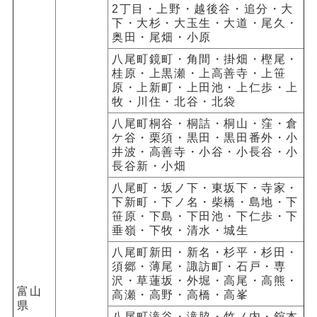
2丁目・上野・越後谷・追分・大
下・大杉・大玉生・大道・尾久・
奥田・尾畑・小原
八尾町鏡町・角間・掛畑・樫尾・
桂原・上黒瀬・上高善寺・上笹
原・上新町・上田池・上仁歩・上
牧・川住・北谷・北袋
八尾町桐谷・桐詰・桐山・窪・倉
ケ谷・栗須・黒田・黒田番外・小
井波・高善寺・小谷・小長谷・小
長谷新・小畑
八尾町・坂ノ下・東坂下・寺家・
下新町・下ノ名・柴橋・島地・下
笹原・下島・下田池・下仁歩・下
垂嶺・下牧・清水・城生
八尾町新田・新名・杉平・杉田・
須郷・薄尾・諏訪町・石戸・専
沢・草蓮坂・外堀・高尾・高熊・
富山
高瀬・高野・高橋・高峯
県
八尾町滝谷・滝脇・竹ノ内・舘本