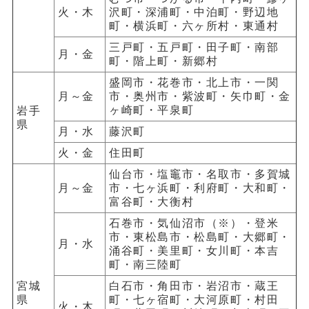
火・木
沢町・深浦町・中泊町・野辺地
町・横浜町・六ヶ所村・東通村
三戸町・五戸町・田子町・南部
月・金
町・階上町・新郷村
盛岡市・花巻市・北上市・一関
月～金
市・奥州市・紫波町・矢巾町・金
ヶ崎町・平泉町
岩手
県
月・水
藤沢町
火・金
住田町
仙台市・塩竈市・名取市・多賀城
月～金
市・七ヶ浜町・利府町・大和町・
富谷町・大衡村
石巻市・気仙沼市（※）・登米
市・東松島市・松島町・大郷町・
月・水
涌谷町・美里町・女川町・本吉
町・南三陸町
宮城
白石市・角田市・岩沼市・蔵王
県
町・七ヶ宿町・大河原町・村田
火・木