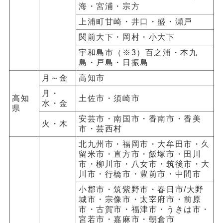
海・宮浦・宗方
上浦町甘崎・井口・盛・瀬戸
関前大下・岡村・小大下
宇和島市（※3）百之浦・本九
島・戸島・日振島
月～金
高知市
月・
高知
土佐市・須崎市
水・金
県
安芸市・南国市・香南市・香美
火・木
市・芸西村
北九州市・福岡市・大牟田市・久
留米市・直方市・飯塚市・田川
市・柳川市・八女市・筑後市・大
川市・行橋市・豊前市・中間市
小郡市・筑紫野市・春日市/大野
城市・宗像市・太宰府市・前原
市・古賀市・福津市・うきは市・
宮若市・嘉麻市・朝倉市