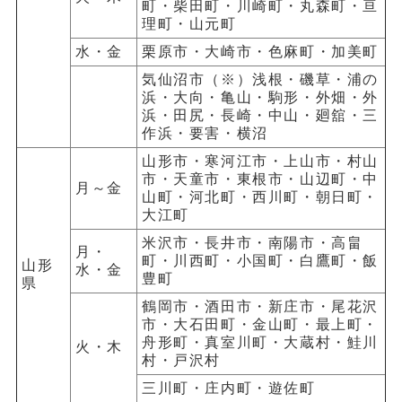
町・柴田町・川崎町・丸森町・亘
理町・山元町
水・金
栗原市・大崎市・色麻町・加美町
気仙沼市（※）浅根・磯草・浦の
浜・大向・亀山・駒形・外畑・外
浜・田尻・長崎・中山・廻舘・三
作浜・要害・横沼
山形市・寒河江市・上山市・村山
市・天童市・東根市・山辺町・中
月～金
山町・河北町・西川町・朝日町・
大江町
米沢市・長井市・南陽市・高畠
月・
町・川西町・小国町・白鷹町・飯
山形
水・金
豊町
県
鶴岡市・酒田市・新庄市・尾花沢
市・大石田町・金山町・最上町・
舟形町・真室川町・大蔵村・鮭川
火・木
村・戸沢村
三川町・庄内町・遊佐町