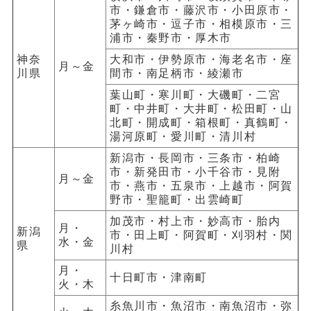
市・鎌倉市・藤沢市・小田原市・
茅ヶ崎市・逗子市・相模原市・三
浦市・秦野市・厚木市
神奈
大和市・伊勢原市・海老名市・座
月～金
川県
間市・南足柄市・綾瀬市
葉山町・寒川町・大磯町・二宮
町・中井町・大井町・松田町・山
北町・開成町・箱根町・真鶴町・
湯河原町・愛川町・清川村
新潟市・長岡市・三条市・柏崎
市・新発田市・小千谷市・見附
月～金
市・燕市・五泉市・上越市・阿賀
野市・聖籠町・出雲崎町
加茂市・村上市・妙高市・胎内
月・
新潟
市・田上町・阿賀町・刈羽村・関
水・金
県
川村
月・
十日町市・津南町
火・木
糸魚川市・魚沼市・南魚沼市・弥