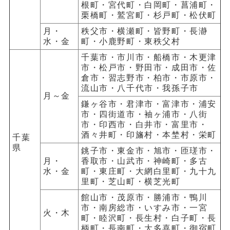
根町・宮代町・白岡町・菖浦町・
栗橋町・鷲宮町・杉戸町・松伏町
月・
秩父市・横瀬町・皆野町・長瀞
水・金
町・小鹿野町・東秩父村
千葉市・市川市・船橋市・木更津
市・松戸市・野田市・成田市・佐
倉市・習志野市・柏市・市原市・
流山市・八千代市・我孫子市
月～金
鎌ヶ谷市・君津市・富津市・浦安
市・四街道市・袖ヶ浦市・八街
市・印西市・白井市・富里市・
酒々井町・印旛村・本埜村・栄町
千葉
県
銚子市・東金市・旭市・匝瑳市・
月・
香取市・山武市・神崎町・多古
水・金
町・東庄町・大網白里町・九十九
里町・芝山町・横芝光町
館山市・茂原市・勝浦市・鴨川
市・南房総市・いすみ市・一宮
火・木
町・睦沢町・長生村・白子町・長
柄町・長南町・大多喜町・御宿町