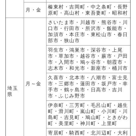
榛東村・吉岡町・中之条町・長野
月・金
原町・高山村・東吾妻町・昭和村
さいたま市・川越市・熊谷市・川
口市・行田市・所沢市・飯能市・
加須市・本庄市・東松山市・春日
部市・狭山市
羽生市・鴻巣市・深谷市・上尾
市・草加市・越谷市・蕨市・戸田
市・入間市・鳩ヶ谷市・朝霞市・
志木市・和光市・新座市・桶川市
久喜市・北本市・八潮市・富士見
月～金
市・三郷市・蓮田市・坂戸市・幸
埼玉
手市・鶴ヶ島市・日高市・吉川
県
市・ふじみ野市
伊奈町・三芳町・毛呂山町・越生
町・滑川町・嵐山町・小川町・川
島町・吉見町・鳩山町・ときがわ
町・美里町・神川町・上里町
寄居町・騎西町・北川辺町・大利