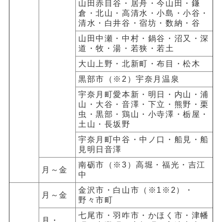
山田赤目谷・居舟・今山田・鎌
倉・北山・高清水・小島・小谷・
清水・白井谷・宿坊・数納・谷
山田中瀬・中村・鍋谷・沼又・深
道・牧・湯・若狭・若土
大山上野・北新町・布目・松木
黒部市（※2）宇奈月温泉
宇奈月町愛本新・明日・内山・浦
山・大谷・音澤・下立・熊野・栗
虫・黒部・鶏山・小寺澤・栃屋・
土山・長坂野
宇奈月町中谷・中ノ口・船見・船
見明日音澤
南砺市（※3）高堀・福光・吉江
月～金
中
金沢市・白山市（※1※2）・
月～金
野々市町
七尾市・羽咋市・かほく市・津幡
月・