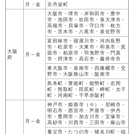
月・金
京丹波町
大阪市・堺市・岸和田市・豊中
市・池田市・吹田市・泉大津市・
高槻市・貝塚市・守口市・枚方
市・茨木市・八尾市・泉佐野市
富田林市・寝屋川市・河内長野
市・松原市・大東市・和泉市・箕
大阪
面市・柏原市・羽曳野市・門真
月～金
府
市・摂津市・高石市・藤井寺市
東大阪市・泉南市・四條畷市・交
野市・大阪狭山市・阪南市
島本町・豊能町・能勢町・忠岡
町・熊取町・田尻町・岬町・太子
町・河南町・千早赤阪村
神戸市・姫路市（※）・尼崎市・
明石市・西宮市・芦屋市・伊丹
市・豊岡市・加古川市・宝塚市・
月～金
高砂市・川西市・三田市・篠山市
養父市・たつの市・猪名川町・稲