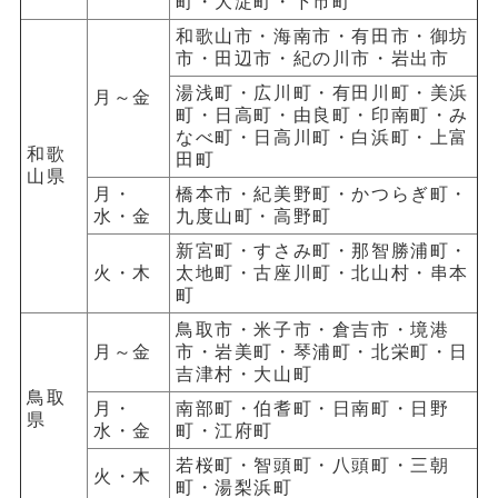
町・大淀町・下市町
和歌山市・海南市・有田市・御坊
市・田辺市・紀の川市・岩出市
湯浅町・広川町・有田川町・美浜
月～金
町・日高町・由良町・印南町・み
なべ町・日高川町・白浜町・上富
和歌
田町
山県
月・
橋本市・紀美野町・かつらぎ町・
水・金
九度山町・高野町
新宮町・すさみ町・那智勝浦町・
火・木
太地町・古座川町・北山村・串本
町
鳥取市・米子市・倉吉市・境港
月～金
市・岩美町・琴浦町・北栄町・日
吉津村・大山町
鳥取
月・
南部町・伯耆町・日南町・日野
県
水・金
町・江府町
若桜町・智頭町・八頭町・三朝
火・木
町・湯梨浜町