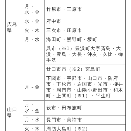
月・
竹原市・三原市
水・金
水・金
府中市
広島
県
火・木
三次市・庄原市
月・水
海田町・熊野町・坂町
呉市（※1）豊浜町大字斎島・大
浜・豊島・大長・沖友・久比・御
手洗
廿口市市（※2）宮島町
下関市・宇部市・山口市・防府
市・下松市・岩国市・光市・柳井
月～金
市・周南市・山陽小野田市・和木
町・上関町（※1）・平生町
月・
萩市・田布施町
山口
水・金
県
月・水
長門市・美祢市
火・木
周防大島町（※2）