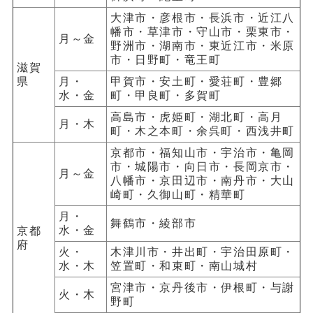
大津市・彦根市・長浜市・近江八
幡市・草津市・守山市・栗東市・
月～金
野洲市・湖南市・東近江市・米原
市・日野町・竜王町
滋賀
県
月・
甲賀市・安土町・愛荘町・豊郷
水・金
町・甲良町・多賀町
高島市・虎姫町・湖北町・高月
月・木
町・木之本町・余呉町・西浅井町
京都市・福知山市・宇治市・亀岡
市・城陽市・向日市・長岡京市・
月～金
八幡市・京田辺市・南丹市・大山
崎町・久御山町・精華町
月・
舞鶴市・綾部市
水・金
京都
府
火・
木津川市・井出町・宇治田原町・
水・木
笠置町・和束町・南山城村
宮津市・京丹後市・伊根町・与謝
火・木
野町