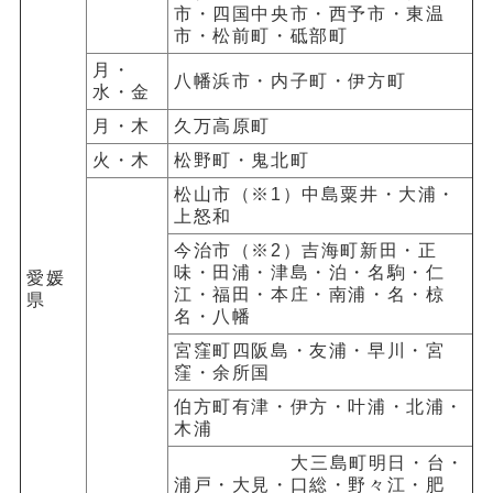
市・四国中央市・西予市・東温
市・松前町・砥部町
月・
八幡浜市・内子町・伊方町
水・金
月・木
久万高原町
火・木
松野町・鬼北町
松山市（※1）中島粟井・大浦・
上怒和
今治市（※2）吉海町新田・正
味・田浦・津島・泊・名駒・仁
愛媛
江・福田・本庄・南浦・名・椋
県
名・八幡
宮窪町四阪島・友浦・早川・宮
窪・余所国
伯方町有津・伊方・叶浦・北浦・
木浦
大三島町明日・台・
浦戸・大見・口総・野々江・肥