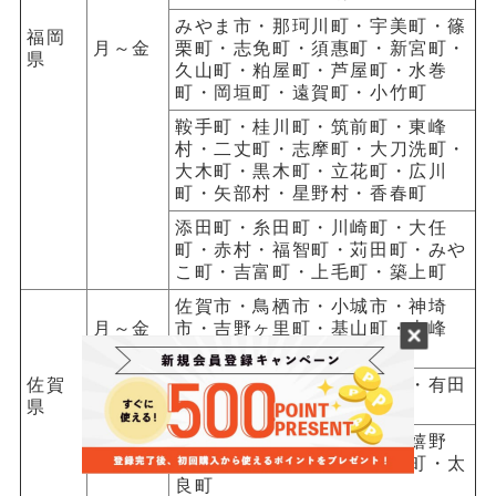
みやま市・那珂川町・宇美町・篠
福岡
月～金
栗町・志免町・須惠町・新宮町・
県
久山町・粕屋町・芦屋町・水巻
町・岡垣町・遠賀町・小竹町
鞍手町・桂川町・筑前町・東峰
村・二丈町・志摩町・大刀洗町・
大木町・黒木町・立花町・広川
町・矢部村・星野村・香春町
添田町・糸田町・川崎町・大任
町・赤村・福智町・苅田町・みや
こ町・吉富町・上毛町・築上町
佐賀市・鳥栖市・小城市・神埼
月～金
市・吉野ヶ里町・基山町・上峰
町・みやき町
佐賀
月・
唐津市・伊万里市・玄海町・有田
県
水・金
町
多久市・武雄市・鹿島市・嬉野
火・木
市・大町町・江北町・白石町・太
良町