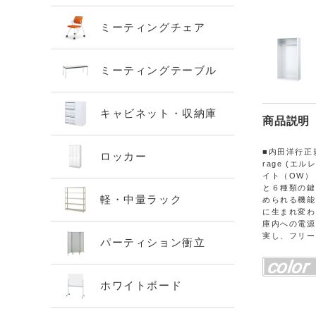
ミーティングチェア
ミーティングテーブル
キャビネット・収納庫
商品説明
■内田洋行正
ロッカー
rage (エ
イト（OW） 
と６種類の鍵
軽・中量ラック
められる機能
に生まれ変わ
庫内への電源
実し、フリー
パーティション衝立
ホワイトボード