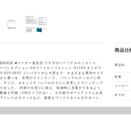
商品仕
規特約店 ■メーカー直送品 ウチダのパーソナルロッカー L-
製品名:
ルレージ) オプション HSワードローブユニット H1750 オフホワ
5-825-0552 コンパクトから大型まで、さまざまな庫内サイズ
型番:
から選べる、充実のラインナップ。 パーソナルロッカーに求
、サイズ、セキュリティレベルがさらに充実したラインナップ
メーカー:
りました。 内部の仕切りに加え、収納時に充電ができるよう
配線も可能（2列タイプのみ）。 その他サポートアイテムも充
外寸法:
アドレスのオフィスなど、多様なワークスタイルをサポート。