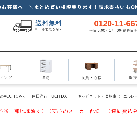
のお客様へ ＼まとめ買い相談承ります！請求書払いもOK
0120-11-66
送料無料
※一部地域を除く
平日 9:00～17：00(祝祭
ィング
収納
役員・応接
医
AOC TOPへ
内田洋行（UCHIDA）
キャビネット・収納庫
エルレー
料※一部地域除く】【安心のメーカー配送】【連結費込