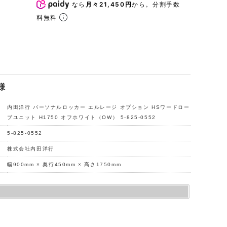
なら
月々21,450円
から。分割手数
料無料
様
内田洋行 パーソナルロッカー エルレージ オプション HSワードロー
ブユニット H1750 オフホワイト（OW） 5-825-0552
5-825-0552
株式会社内田洋行
幅900mm × 奥行450mm × 高さ1750mm