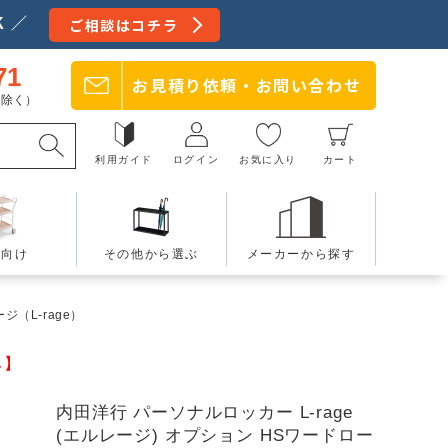
 ／
ご相談はコチラ
71
お見積り依頼・
お問い合わせ
日を除く）
利用ガイド
ログイン
お気に入り
カート
療向け
その他から選ぶ
メーカーから探す
ジ（L-rage）
み】
内田洋行 パーソナルロッカー L-rage
(エルレージ) オプション HSワードロー