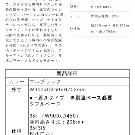
で、さまざまな庫内サイズと６種
型番:
5-856-6851
類の鍵から選べる、充実のライン
ナップ。 パーソナルロッカーに求
メーカー:
株式会社内田洋行
められる機能、サイズ、セキュリ
ティレベルがさらに充実したライ
幅900mm × 奥行450m
外寸法:
ンナップに生まれ変わりました。
m × 高さ702mm
内部の仕切りに加え、収納時に充
電ができるよう庫内への電源配線
も可能（2列タイプのみ）。 その
他サポートアイテムも充実し、フ
リーアドレスのオフィスなど、多
様なワークスタイルをサポート。
商品詳細
カラー
エルブラック
外寸
W900xD450xH702mm
●下置きタイプ
※別途ベース必要
ダブルベース
3列 （W900xD450）
庫内高さ寸法：208mm
3列3段
仕様
投函口あり