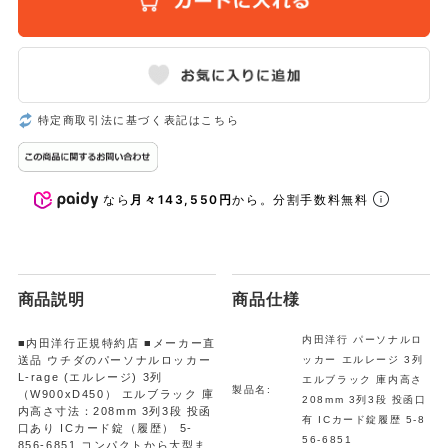
特定商取引法に基づく表記はこちら
なら
月々143,550円
から。分割手数料無料
商品説明
商品仕様
内田洋行 パーソナルロ
■内田洋行正規特約店 ■メーカー直
送品 ウチダのパーソナルロッカー
ッカー エルレージ 3列
L-rage (エルレージ) 3列
エルブラック 庫内高さ
製品名:
（W900xD450） エルブラック 庫
208mm 3列3段 投函口
内高さ寸法：208mm 3列3段 投函
有 ICカード錠履歴 5-8
口あり ICカード錠（履歴） 5-
56-6851
856-6851 コンパクトから大型ま