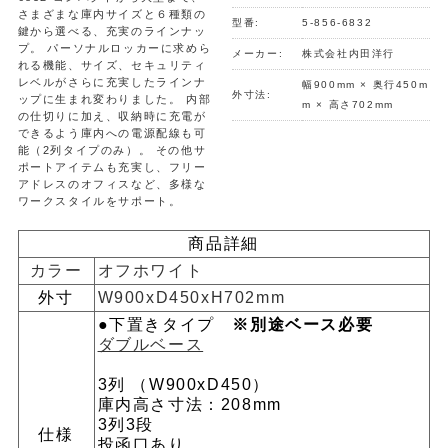
さまざまな庫内サイズと６種類の
型番:
5-856-6832
鍵から選べる、充実のラインナッ
プ。 パーソナルロッカーに求めら
メーカー:
株式会社内田洋行
れる機能、サイズ、セキュリティ
レベルがさらに充実したラインナ
幅900mm × 奥行450m
外寸法:
ップに生まれ変わりました。 内部
m × 高さ702mm
の仕切りに加え、収納時に充電が
できるよう庫内への電源配線も可
能（2列タイプのみ）。 その他サ
ポートアイテムも充実し、フリー
アドレスのオフィスなど、多様な
ワークスタイルをサポート。
商品詳細
カラー
オフホワイト
外寸
W900xD450xH702mm
●下置きタイプ
※別途ベース必要
ダブルベース
3列 （W900xD450）
庫内高さ寸法：208mm
3列3段
仕様
投函口あり