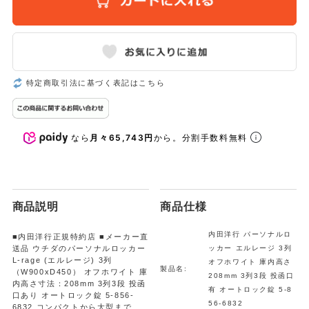
特定商取引法に基づく表記はこちら
なら
月々65,743円
から。分割手数料無料
商品説明
商品仕様
内田洋行 パーソナルロ
■内田洋行正規特約店 ■メーカー直
送品 ウチダのパーソナルロッカー
ッカー エルレージ 3列
L-rage (エルレージ) 3列
オフホワイト 庫内高さ
製品名:
（W900xD450） オフホワイト 庫
208mm 3列3段 投函口
内高さ寸法：208mm 3列3段 投函
有 オートロック錠 5-8
口あり オートロック錠 5-856-
56-6832
6832 コンパクトから大型まで、