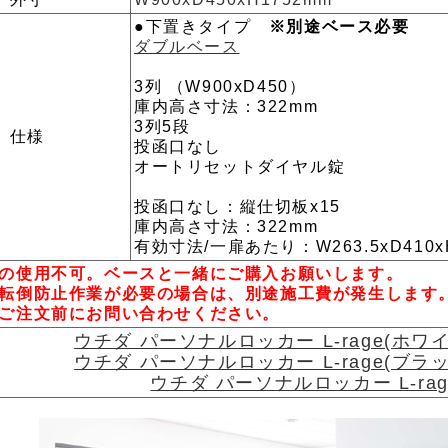
●下置きタイプ
※別途ベース必要
ダブルベース
3列 （W900xD450）
庫内高さ寸法：322mm
3列5段
仕様
投函口なし
オートリセットダイヤル錠
投函口なし：縦仕切板x15
庫内高さ寸法：322mm
有効寸法/一扉あたり：W263.5xD410x
の使用不可。ベースと一緒にご購入お願いします。
転倒防止作業が必要の場合は、別途施工費が発生します
ご注文前にお問い合わせください。
ウチダ パーソナルロッカー L-rage(ホ
ウチダ パーソナルロッカー L-rage(ブ
ウチダ パーソナルロッカー L-r