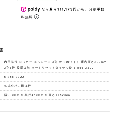
なら
月々111,173円
から。分割手数
料無料
様
内田洋行 ロッカー エルレージ 3列 オフホワイト 庫内高さ322mm
3列5段 投函口無 オートリセットダイヤル錠 5-856-3322
5-856-3322
株式会社内田洋行
幅900mm × 奥行450mm × 高さ1752mm