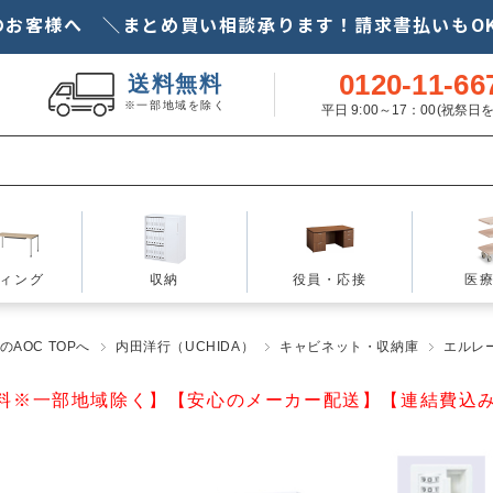
のお客様へ ＼まとめ買い相談承ります！請求書払いもOK
0120-11-66
送料無料
※一部地域を除く
平日 9:00～17：00(祝祭
ィング
収納
役員・応接
医
AOC TOPへ
内田洋行（UCHIDA）
キャビネット・収納庫
エルレー
料※一部地域除く】【安心のメーカー配送】【連結費込