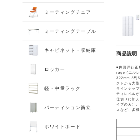
ミーティングチェア
ミーティングテーブル
キャビネット・収納庫
商品説明
■内田洋行正
ロッカー
rage (エ
322mm 3
クトから大型
軽・中量ラック
ラインナップ
ティレベルが
仕切りに加え
イプのみ）。
パーティション衝立
スなど、多様
ホワイトボード