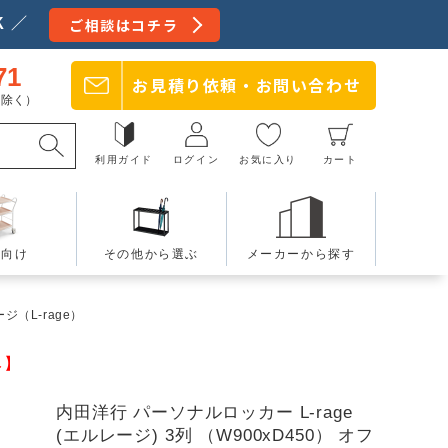
 ／
ご相談はコチラ
71
お見積り依頼・
お問い合わせ
日を除く）
利用ガイド
ログイン
お気に入り
カート
療向け
その他から選ぶ
メーカーから探す
ジ（L-rage）
み】
内田洋行 パーソナルロッカー L-rage
(エルレージ) 3列 （W900xD450） オフ