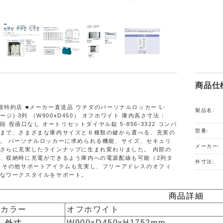
商品仕
規特約店 ■メーカー直送品 ウチダのパーソナルロッカー L-
製品名:
ルレージ) 3列 （W900xD450） オフホワイト 庫内高さ寸法：
列5段 投函口なし オートリセットダイヤル錠 5-856-3322 コンパ
型番:
まで、さまざまな庫内サイズと６種類の鍵から選べる、充実の
。 パーソナルロッカーに求められる機能、サイズ、セキュリ
メーカー:
さらに充実したラインナップに生まれ変わりました。 内部の
、収納時に充電ができるよう庫内への電源配線も可能（2列タ
外寸法:
 その他サポートアイテムも充実し、フリーアドレスのオフィ
なワークスタイルをサポート。
商品詳細
カラー
オフホワイト
外寸
W900xD450xH1752mm