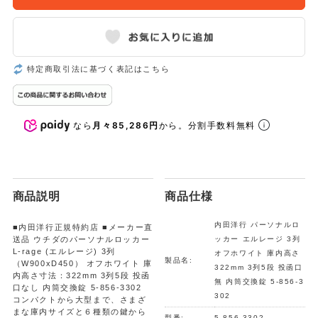
特定商取引法に基づく表記はこちら
なら
月々85,286円
から。分割手数料無料
商品説明
商品仕様
内田洋行 パーソナルロ
■内田洋行正規特約店 ■メーカー直
送品 ウチダのパーソナルロッカー
ッカー エルレージ 3列
L-rage (エルレージ) 3列
オフホワイト 庫内高さ
製品名:
（W900xD450） オフホワイト 庫
322mm 3列5段 投函口
内高さ寸法：322mm 3列5段 投函
無 内筒交換錠 5-856-3
口なし 内筒交換錠 5-856-3302
302
コンパクトから大型まで、さまざ
まな庫内サイズと６種類の鍵から
型番:
5-856-3302