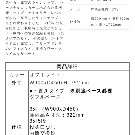
選べる、充実のラインナップ。 パ
ーソナルロッカーに求められる機
メーカー:
株式会社内田洋行
能、サイズ、セキュリティレベル
がさらに充実したラインナップに
幅900mm × 奥行450m
外寸法:
生まれ変わりました。 内部の仕切
m × 高さ1752mm
りに加え、収納時に充電ができる
よう庫内への電源配線も可能（2列
タイプのみ）。 その他サポートア
イテムも充実し、フリーアドレス
のオフィスなど、多様なワークス
タイルをサポート。
商品詳細
カラー
オフホワイト
外寸
W900xD450xH1752mm
●下置きタイプ
※別途ベース必要
ダブルベース
3列 （W900xD450）
庫内高さ寸法：322mm
3列5段
仕様
投函口なし
内筒交換錠