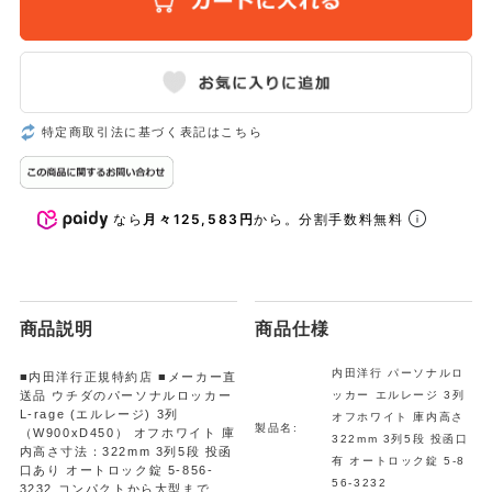
特定商取引法に基づく表記はこちら
なら
月々125,583円
から。分割手数料無料
商品説明
商品仕様
内田洋行 パーソナルロ
■内田洋行正規特約店 ■メーカー直
送品 ウチダのパーソナルロッカー
ッカー エルレージ 3列
L-rage (エルレージ) 3列
オフホワイト 庫内高さ
製品名:
（W900xD450） オフホワイト 庫
322mm 3列5段 投函口
内高さ寸法：322mm 3列5段 投函
有 オートロック錠 5-8
口あり オートロック錠 5-856-
56-3232
3232 コンパクトから大型まで、