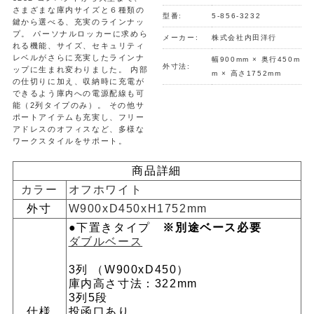
さまざまな庫内サイズと６種類の
型番:
5-856-3232
鍵から選べる、充実のラインナッ
プ。 パーソナルロッカーに求めら
メーカー:
株式会社内田洋行
れる機能、サイズ、セキュリティ
レベルがさらに充実したラインナ
幅900mm × 奥行450m
外寸法:
ップに生まれ変わりました。 内部
m × 高さ1752mm
の仕切りに加え、収納時に充電が
できるよう庫内への電源配線も可
能（2列タイプのみ）。 その他サ
ポートアイテムも充実し、フリー
アドレスのオフィスなど、多様な
ワークスタイルをサポート。
商品詳細
カラー
オフホワイト
外寸
W900xD450xH1752mm
●下置きタイプ
※別途ベース必要
ダブルベース
3列 （W900xD450）
庫内高さ寸法：322mm
3列5段
仕様
投函口あり