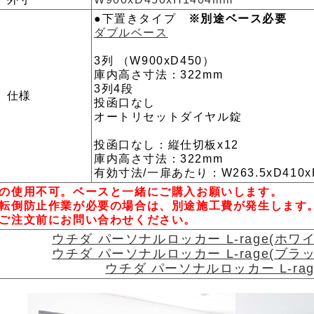
●下置きタイプ
※別途ベース必要
ダブルベース
3列 （W900xD450）
庫内高さ寸法：322mm
3列4段
仕様
投函口なし
オートリセットダイヤル錠
投函口なし：縦仕切板x12
庫内高さ寸法：322mm
有効寸法/一扉あたり：W263.5xD410x
の使用不可。ベースと一緒にご購入お願いします。
転倒防止作業が必要の場合は、別途施工費が発生します
ご注文前にお問い合わせください。
ウチダ パーソナルロッカー L-rage(ホ
ウチダ パーソナルロッカー L-rage(ブ
ウチダ パーソナルロッカー L-r