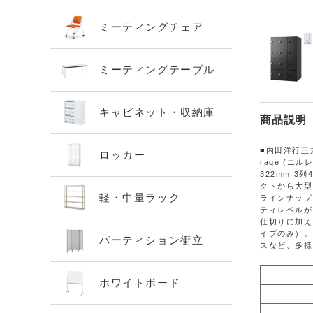
ミーティングチェア
ミーティングテーブル
キャビネット・収納庫
商品説明
■内田洋行正
ロッカー
rage (エ
322mm 3
クトから大型
軽・中量ラック
ラインナップ
ティレベルが
仕切りに加え
イプのみ）。
パーティション衝立
スなど、多様
ホワイトボード