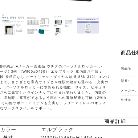
商品仕
規特約店 ■メーカー直送品 ウチダのパーソナルロッカー L-
製品名:
ルレージ) 3列 （W900xD450） エルブラック 庫内高さ寸法：
列4段 投函口なし オートリセットダイヤル錠 5-856-3121 コンパ
型番:
まで、さまざまな庫内サイズと６種類の鍵から選べる、充実の
。 パーソナルロッカーに求められる機能、サイズ、セキュリ
メーカー:
さらに充実したラインナップに生まれ変わりました。 内部の
、収納時に充電ができるよう庫内への電源配線も可能（2列タ
外寸法:
 その他サポートアイテムも充実し、フリーアドレスのオフィ
なワークスタイルをサポート。
商品詳細
カラー
エルブラック
外寸
W900xD450xH1404mm