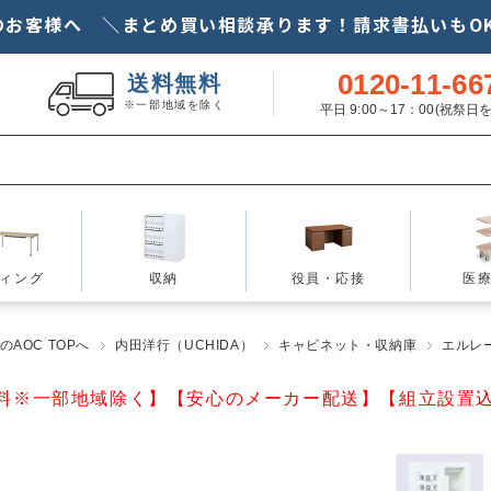
のお客様へ ＼まとめ買い相談承ります！請求書払いもOK
0120-11-66
送料無料
※一部地域を除く
平日 9:00～17：00(祝祭
ィング
収納
役員・応接
医
AOC TOPへ
内田洋行（UCHIDA）
キャビネット・収納庫
エルレー
料※一部地域除く】【安心のメーカー配送】【組立設置