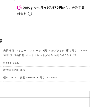
なら
月々97,570円
から。分割手数
料無料
様
内田洋行 ロッカー エルレージ 3列 エルブラック 庫内高さ322mm
3列4段 投函口無 オートリセットダイヤル錠 5-856-3121
5-856-3121
株式会社内田洋行
幅900mm × 奥行450mm × 高さ1404mm