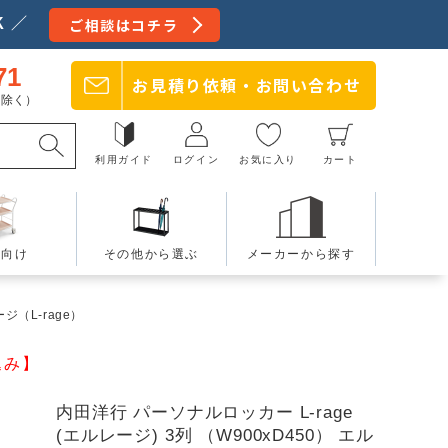
 ／
ご相談はコチラ
71
お見積り依頼・
お問い合わせ
日を除く）
利用ガイド
ログイン
お気に入り
カート
療向け
その他から選ぶ
メーカーから探す
ジ（L-rage）
込み】
内田洋行 パーソナルロッカー L-rage
(エルレージ) 3列 （W900xD450） エル