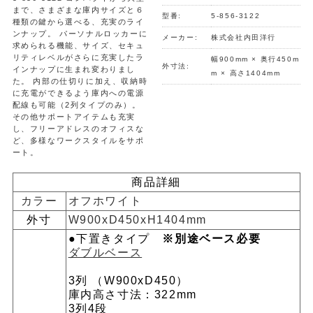
まで、さまざまな庫内サイズと６
型番:
5-856-3122
種類の鍵から選べる、充実のライ
ンナップ。 パーソナルロッカーに
メーカー:
株式会社内田洋行
求められる機能、サイズ、セキュ
リティレベルがさらに充実したラ
幅900mm × 奥行450m
外寸法:
インナップに生まれ変わりまし
m × 高さ1404mm
た。 内部の仕切りに加え、収納時
に充電ができるよう庫内への電源
配線も可能（2列タイプのみ）。
その他サポートアイテムも充実
し、フリーアドレスのオフィスな
ど、多様なワークスタイルをサポ
ート。
商品詳細
カラー
オフホワイト
外寸
W900xD450xH1404mm
●下置きタイプ
※別途ベース必要
ダブルベース
3列 （W900xD450）
庫内高さ寸法：322mm
3列4段