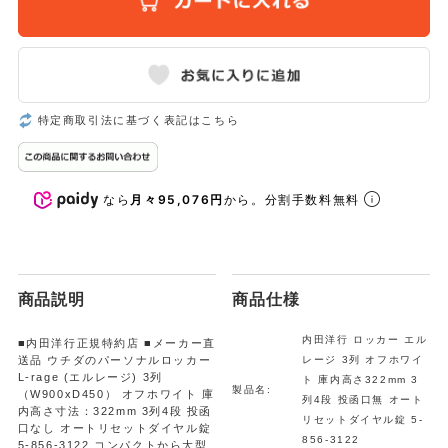
特定商取引法に基づく表記はこちら
なら
月々95,076円
から。分割手数料無料
商品説明
商品仕様
内田洋行 ロッカー エル
■内田洋行正規特約店 ■メーカー直
送品 ウチダのパーソナルロッカー
レージ 3列 オフホワイ
L-rage (エルレージ) 3列
ト 庫内高さ322mm 3
製品名:
（W900xD450） オフホワイト 庫
列4段 投函口無 オート
内高さ寸法：322mm 3列4段 投函
リセットダイヤル錠 5-
口なし オートリセットダイヤル錠
856-3122
5-856-3122 コンパクトから大型