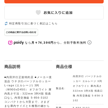
特定商取引法に基づく表記はこちら
なら
月々74,396円
から。分割手数料無料
商品説明
商品仕様
内田洋行 パーソナルロ
■内田洋行正規特約店 ■メーカー直
送品 ウチダのパーソナルロッカー
ッカー エルレージ 3列
L-rage (エルレージ) 3列
オフホワイト 庫内高さ
製品名:
（W900xD450） オフホワイト 庫
322mm 3列4段 投函口
内高さ寸法：322mm 3列4段 投函
無 内筒交換錠 5-856-3
口なし 内筒交換錠 5-856-3102
102
コンパクトから大型まで、さまざ
まな庫内サイズと６種類の鍵から
型番:
5-856-3102