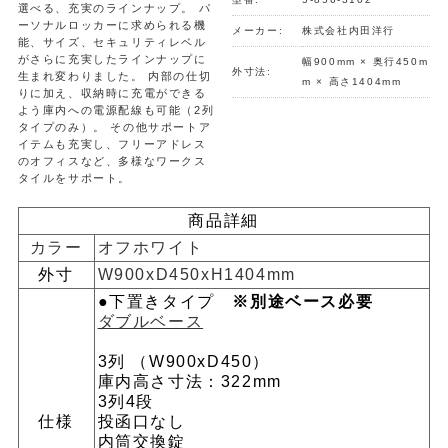
選べる、充実のラインナップ。 パ
ーソナルロッカーに求められる機
メーカー:
株式会社内田洋行
能、サイズ、セキュリティレベル
がさらに充実したラインナップに
幅900mm × 奥行450m
外寸法:
生まれ変わりました。 内部の仕切
m × 高さ1404mm
りに加え、収納時に充電ができる
よう庫内への電源配線も可能（2列
タイプのみ）。 その他サポートア
イテムも充実し、フリーアドレス
のオフィスなど、多様なワークス
タイルをサポート。
商品詳細
カラー
オフホワイト
外寸
W900xD450xH1404mm
●下置きタイプ
※別途ベース必要
ダブルベース
3列 （W900xD450）
庫内高さ寸法：322mm
3列4段
仕様
投函口なし
内筒交換錠