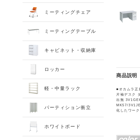
ミーティングチェア
ミーティングテーブル
キャビネット・収納庫
ロッカー
商品説明
軽・中量ラック
■オカムラ正規
片袖デスク ダ
出無 3V1GEK
MK57/3V1J
パーティション衝立
化したワーク
ホワイトボード