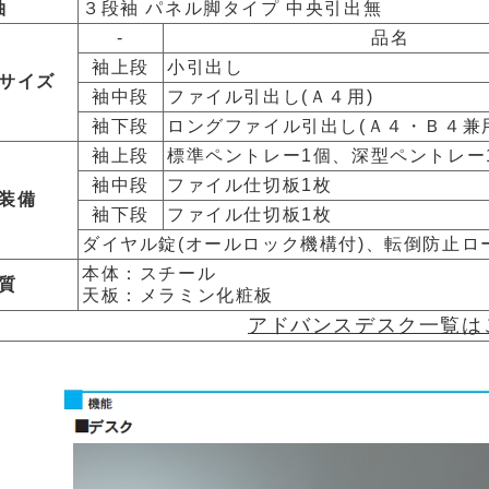
袖
３段袖 パネル脚タイプ 中央引出無
-
品名
袖上段
小引出し
サイズ
袖中段
ファイル引出し(Ａ４用)
袖下段
ロングファイル引出し(Ａ４・Ｂ４兼
袖上段
標準ペントレー1個、深型ペントレー
袖中段
ファイル仕切板1枚
装備
袖下段
ファイル仕切板1枚
ダイヤル錠(オールロック機構付)、転倒防止ロ
本体：スチール
質
天板：メラミン化粧板
アドバンスデスク一覧は