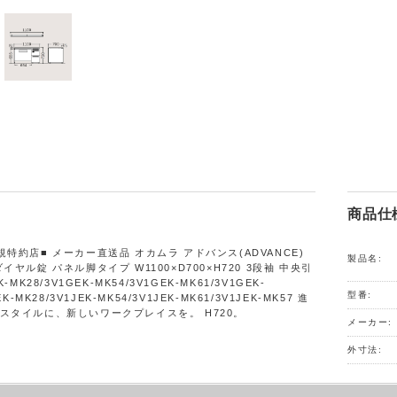
商品仕
特約店■ メーカー直送品 オカムラ アドバンス(ADVANCE)
製品名:
イヤル錠 パネル脚タイプ W1100×D700×H720 3段袖 中央引
-MK28/3V1GEK-MK54/3V1GEK-MK61/3V1GEK-
型番:
EK-MK28/3V1JEK-MK54/3V1JEK-MK61/3V1JEK-MK57 進
スタイルに、新しいワークプレイスを。 H720。
メーカー:
外寸法: