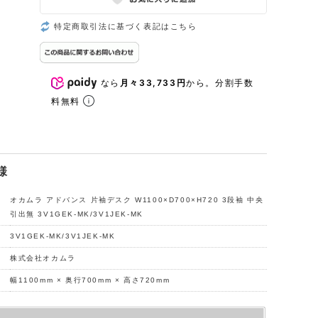
特定商取引法に基づく表記はこちら
なら
月々33,733円
から。分割手数
料無料
様
オカムラ アドバンス 片袖デスク W1100×D700×H720 3段袖 中央
引出無 3V1GEK-MK/3V1JEK-MK
3V1GEK-MK/3V1JEK-MK
株式会社オカムラ
幅1100mm × 奥行700mm × 高さ720mm