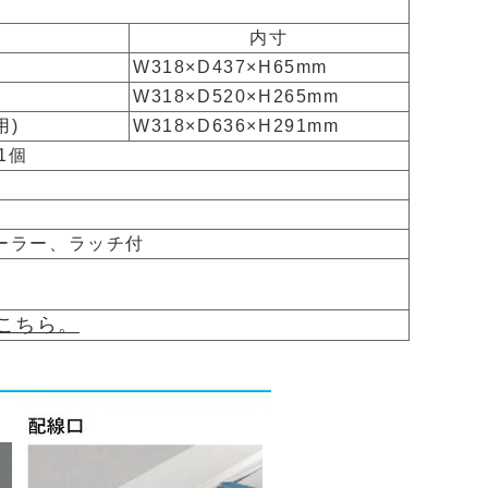
内寸
W318×D437×H65mm
W318×D520×H265mm
用)
W318×D636×H291mm
1個
ーラー、ラッチ付
こちら。