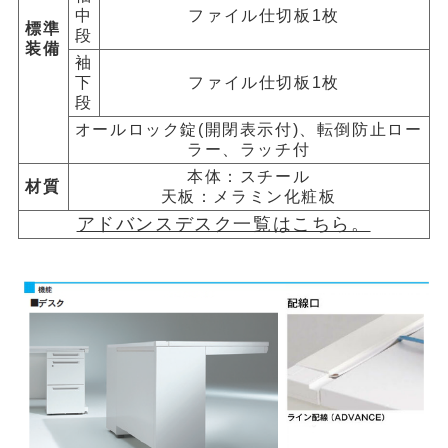
中
ファイル仕切板1枚
標準
段
装備
袖
下
ファイル仕切板1枚
段
オールロック錠(開閉表示付)、転倒防止ロー
ラー、ラッチ付
本体：スチール
材質
天板：メラミン化粧板
アドバンスデスク一覧はこちら。