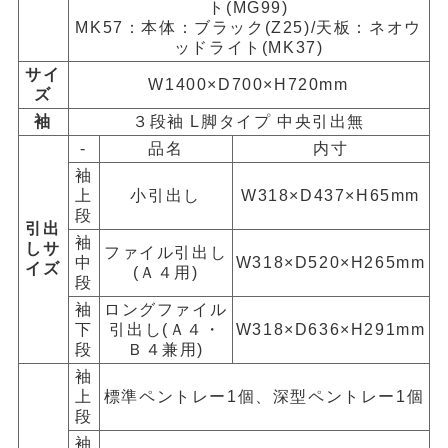
ト(MG99)
MK57：本体：ブラック(Z25)/天板：ネオウ
ッドライト(MK37)
サイ
W1400×D700×H720mm
ズ
袖
３段袖 L脚タイプ 中央引出無
-
品名
内寸
袖
上
小引出し
W318×D437×H65mm
段
引出
袖
しサ
ファイル引出し
中
W318×D520×H265mm
イズ
(Ａ４用)
段
袖
ロングファイル
下
引出し(Ａ４・
W318×D636×H291mm
段
Ｂ４兼用)
袖
上
標準ペントレー1個、深型ペントレー1個
段
袖