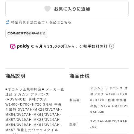
特定商取引法に基づく表記はこちら
なら
月々33,660円
から。分割手数料無料
商品説明
商品仕様
オカムラ アドバンス 片
■オカムラ正規特約店■ メーカー直
送品 オカムラ アドバンス
袖デスク W1400×D70
(ADVANCE) 片袖デスク
製品名:
0×H720 3段袖 中央引
W1400×D700×H720 3段袖 中央
出無 3V17AH-MK/3V1
引出無 3V17AH-MK28/3V17AH-
9AH-MK
MK54/3V17AH-MK61/3V17AH-
MK57/3V19AH-MK28/3V19AH-
3V17AH-MK/3V19AH
型番:
MK54/3V19AH-MK61/3V19AH-
-MK
MK57 進化したワークスタイル