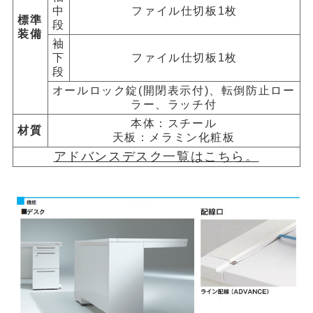
中
ファイル仕切板1枚
標準
段
装備
袖
下
ファイル仕切板1枚
段
オールロック錠(開閉表示付)、転倒防止ロー
ラー、ラッチ付
本体：スチール
材質
天板：メラミン化粧板
アドバンスデスク一覧はこちら。