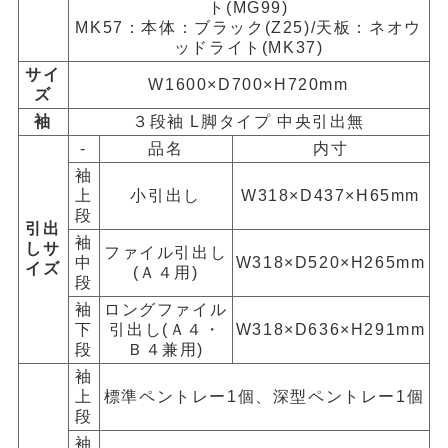
ト(MG99)
MK57：本体：ブラック(Z25)/天板：ネオウ
ッドライト(MK37)
サイ
W1600×D700×H720mm
ズ
袖
３段袖 L脚タイプ 中央引出無
-
品名
内寸
袖
上
小引出し
W318×D437×H65mm
段
引出
袖
しサ
ファイル引出し
中
W318×D520×H265mm
イズ
(Ａ４用)
段
袖
ロングファイル
下
引出し(Ａ４・
W318×D636×H291mm
段
Ｂ４兼用)
袖
上
標準ペントレー1個、深型ペントレー1個
段
袖