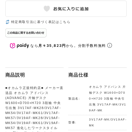
特定商取引法に基づく表記はこちら
なら
月々35,823円
から。分割手数料無料
商品説明
商品仕様
オカムラ アドバンス 片
■オカムラ正規特約店■ メーカー直
送品 オカムラ アドバンス
袖デスク W1600×D70
(ADVANCE) 片袖デスク
製品名:
0×H720 3段袖 中央引
W1600×D700×H720 3段袖 中央
出無 3V17AF-MK/3V1
引出無 3V17AF-MK28/3V17AF-
9AF-MK
MK54/3V17AF-MK61/3V17AF-
MK57/3V19AF-MK28/3V19AF-
3V17AF-MK/3V19AF-
型番:
MK54/3V19AF-MK61/3V19AF-
MK
MK57 進化したワークスタイル